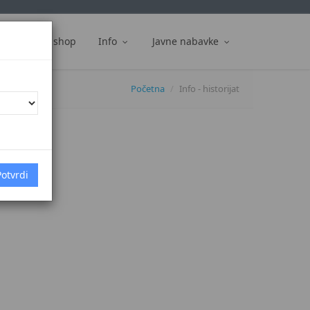
ti
Web shop
Info
Javne nabavke
Početna
Info - historijat