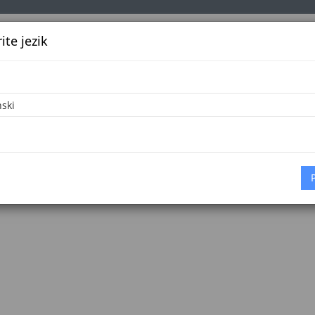
te jezik
k
Službena glasila
Oglašavanje
Pretraga
Vijes