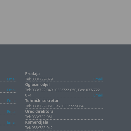
Prodaja
Email
Tel: 033/722-079
Email
Oglasni odjel
Email
Tel: 033/722-049 i 033/722-050, Fax: 033/722-
074
Email
Email
Tehnički sekretar
Tel: 033/722-061, Fax: 033/722-064
Email
Ured direktora
Tel: 033/722-061
Email
Komercijala
Tel: 033/722-042