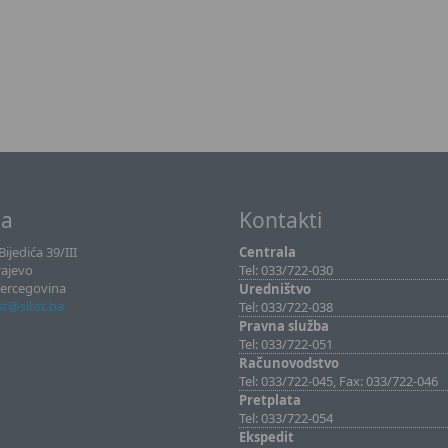
sa
Kontakti
ijedića 39/III
Centrala
rajevo
Tel: 033/722-030
Hercegovina
Uredništvo
ist@sllist.ba
Tel: 033/722-038
Pravna služba
Tel: 033/722-051
Računovodstvo
Tel: 033/722-045, Fax: 033/722-046
Pretplata
Tel: 033/722-054
Ekspedit