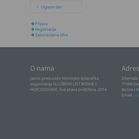
Oglasni dio
Prijava
Registracija
Zaboravljena šifra
O nama
Adre
Javno preduzeće Novinsko-izdavačka
Džemala B
organizacija SLUŽBENI LIST BOSNE I
71000 Sa
HERCEGOVINE. Sva prava pridržana. 2014
Bosna i 
Email:
sll