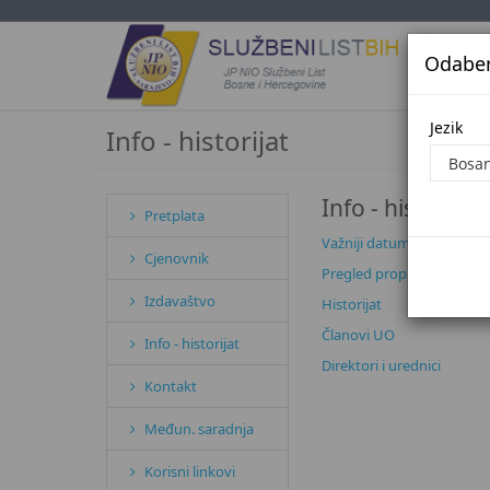
Odaberi
Jezi
Jezik
Info - historijat
Info - historijat
Pretplata
Važniji datumi
Cjenovnik
Pregled propisa
Izdavaštvo
Historijat
Članovi UO
Info - historijat
Direktori i urednici
Kontakt
Međun. saradnja
Korisni linkovi