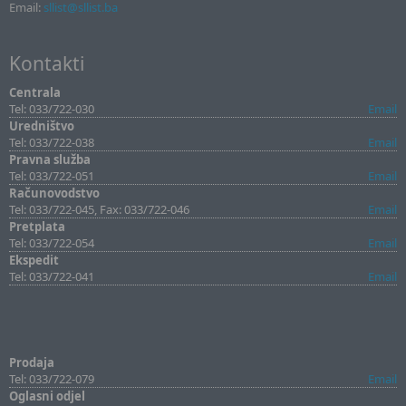
Email:
sllist@sllist.ba
Kontakti
Centrala
Tel: 033/722-030
Email
Uredništvo
Tel: 033/722-038
Email
Pravna služba
Tel: 033/722-051
Email
Računovodstvo
Tel: 033/722-045, Fax: 033/722-046
Email
Pretplata
Tel: 033/722-054
Email
Ekspedit
Tel: 033/722-041
Email
Prodaja
Tel: 033/722-079
Email
Oglasni odjel