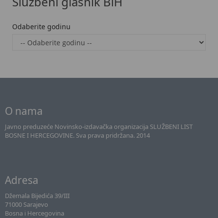
Službeni glasnik BiH
Odaberite godinu
O nama
Javno preduzeće Novinsko-izdavačka organizacija SLUŽBENI LIST
BOSNE I HERCEGOVINE. Sva prava pridržana. 2014
Adresa
Džemala Bijedića 39/III
71000 Sarajevo
Bosna i Hercegovina