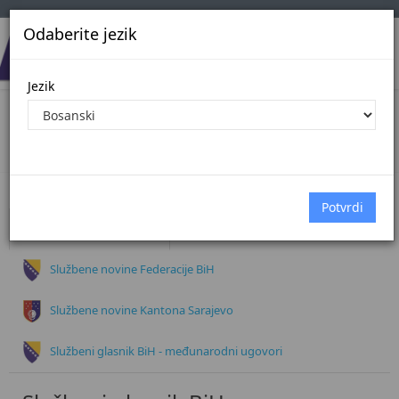
Odaberite jezik
Jezik
Dokumenti
Početna
Dokumenti
Službeni glasnik BiH
Službene novine Federacije BiH
Službene novine Kantona Sarajevo
Službeni glasnik BiH - međunarodni ugovori