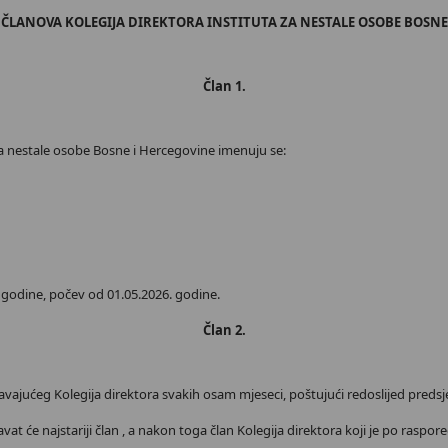
ČLANOVA KOLEGIJA DIREKTORA INSTITUTA ZA NESTALE OSOBE BOSNE
Član 1.
za nestale osobe Bosne i Hercegovine imenuju se:
i godine, počev od 01.05.2026. godine.
Član 2.
jedavajućeg Kolegija direktora svakih osam mjeseci, poštujući redoslijed preds
t će najstariji član , a nakon toga član Kolegija direktora koji je po raspore