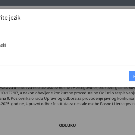
te jezik
k
Službena glasila
Oglašavanje
Pretraga
Vijes
Početna
 broj 27/26
a za Institut za nestale osobe Bosne i Hercegovine ("Službeni glasnik BiH -
0-UO-122/07, a nakon obavljene konkursne procedure po Odluci o raspisivan
 člana 9. Poslovnika o radu Upravnog odbora za provođenje javnog konkursa i
2025. godine, Upravni odbor Instituta za nestale osobe Bosne i Hercegovine,
ODLUKU