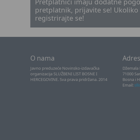
Pretplatnici imaju dodatne pogo
pretplatnik, prijavite se! Ukoliko
registrirajte se!
O nama
Adre
Javno preduzeće Novinsko-izdavačka
Džemala B
organizacija SLUŽBENI LIST BOSNE I
71000 Sa
HERCEGOVINE. Sva prava pridržana. 2014
Bosna i 
Email:
sll