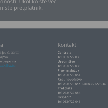
dnosti. Ukoliko ste već
 niste pretplatnik,
sa
Kontakti
ijedića 39/III
Centrala
rajevo
Tel: 033/722-030
Hercegovina
Uredništvo
ist@sllist.ba
Tel: 033/722-038
Pravna služba
Tel: 033/722-051
Računovodstvo
Tel: 033/722-045, Fax: 033/722-046
Pretplata
Tel: 033/722-054
Ekspedit
Tel: 033/722-041