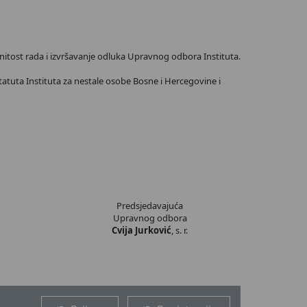
onitost rada i izvršavanje odluka Upravnog odbora Instituta.
tatuta Instituta za nestale osobe Bosne i Hercegovine i
Predsjedavajuća
Upravnog odbora
Cvija Jurković
, s. r.