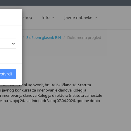
ti
Web shop
Info
Javne nabavke
Dokumenti
Službeni glasnik BiH
Dokumenti pregled
 Međunarodni ugovori", br.13/05) i člana 18. Statuta
ju javnog konkursa za imenovanje članova Kolegija
 imenovanja članova Kolegija direktora Instituta za nestale
 na svojoj 24. sjednici, održanoj 07.04.2026. godine donio