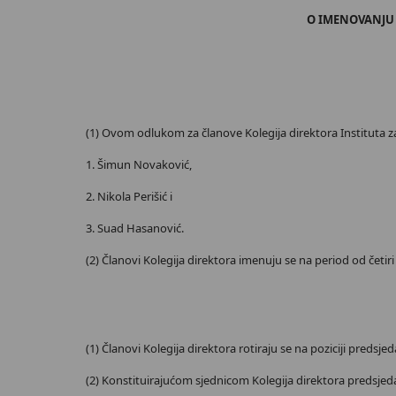
O IMENOVANJU 
(1) Ovom odlukom za članove Kolegija direktora Instituta 
1. Šimun Novaković,
2. Nikola Perišić i
3. Suad Hasanović.
(2) Članovi Kolegija direktora imenuju se na period od četir
(1) Članovi Kolegija direktora rotiraju se na poziciji preds
(2) Konstituirajućom sjednicom Kolegija direktora predsjedava