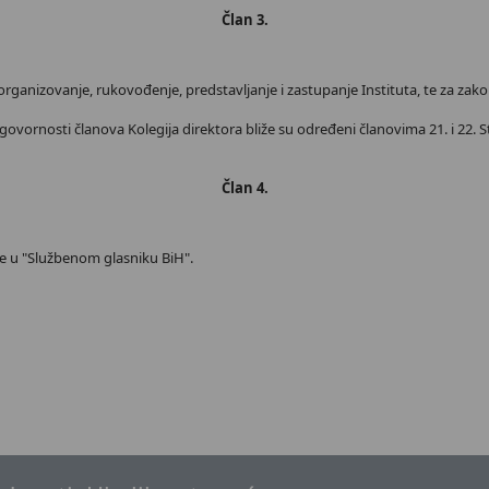
Član 3.
 organizovanje, rukovođenje, predstavljanje i zastupanje Instituta, te za zak
govornosti članova Kolegija direktora bliže su određeni članovima 21. i 22. S
Član 4.
e u "Službenom glasniku BiH".