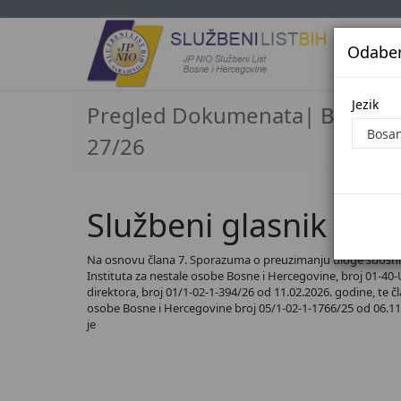
Odaberi
Jezi
Jezik
Pregled Dokumenata| Broj
27/26
Službeni glasnik BiH,
Na osnovu člana 7. Sporazuma o preuzimanju uloge suosnivač
Instituta za nestale osobe Bosne i Hercegovine, broj 01-4
direktora, broj 01/1-02-1-394/26 od 11.02.2026. godine, te
osobe Bosne i Hercegovine broj 05/1-02-1-1766/25 od 06.11.
je