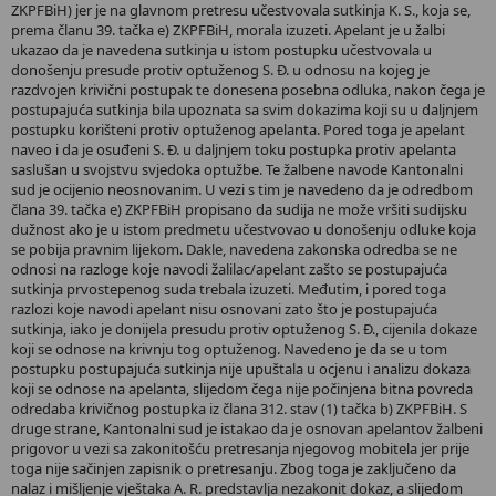
ZKPFBiH) jer je na glavnom pretresu učestvovala sutkinja K. S., koja se,
prema članu 39. tačka e) ZKPFBiH, morala izuzeti. Apelant je u žalbi
ukazao da je navedena sutkinja u istom postupku učestvovala u
donošenju presude protiv optuženog S. Đ. u odnosu na kojeg je
razdvojen krivični postupak te donesena posebna odluka, nakon čega je
postupajuća sutkinja bila upoznata sa svim dokazima koji su u daljnjem
postupku korišteni protiv optuženog apelanta. Pored toga je apelant
naveo i da je osuđeni S. Đ. u daljnjem toku postupka protiv apelanta
saslušan u svojstvu svjedoka optužbe. Te žalbene navode Kantonalni
sud je ocijenio neosnovanim. U vezi s tim je navedeno da je odredbom
člana 39. tačka e) ZKPFBiH propisano da sudija ne može vršiti sudijsku
dužnost ako je u istom predmetu učestvovao u donošenju odluke koja
se pobija pravnim lijekom. Dakle, navedena zakonska odredba se ne
odnosi na razloge koje navodi žalilac/apelant zašto se postupajuća
sutkinja prvostepenog suda trebala izuzeti. Međutim, i pored toga
razlozi koje navodi apelant nisu osnovani zato što je postupajuća
sutkinja, iako je donijela presudu protiv optuženog S. Đ., cijenila dokaze
koji se odnose na krivnju tog optuženog. Navedeno je da se u tom
postupku postupajuća sutkinja nije upuštala u ocjenu i analizu dokaza
koji se odnose na apelanta, slijedom čega nije počinjena bitna povreda
odredaba krivičnog postupka iz člana 312. stav (1) tačka b) ZKPFBiH. S
druge strane, Kantonalni sud je istakao da je osnovan apelantov žalbeni
prigovor u vezi sa zakonitošću pretresanja njegovog mobitela jer prije
toga nije sačinjen zapisnik o pretresanju. Zbog toga je zaključeno da
nalaz i mišljenje vještaka A. R. predstavlja nezakonit dokaz, a slijedom