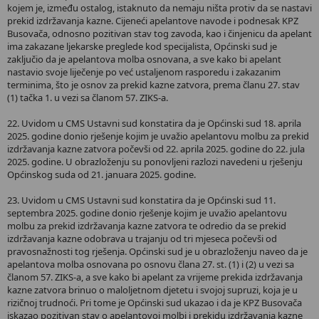
kojem je, između ostalog, istaknuto da nemaju ništa protiv da se nastavi
prekid izdržavanja kazne. Cijeneći apelantove navode i podnesak KPZ
Busovača, odnosno pozitivan stav tog zavoda, kao i činjenicu da apelant
ima zakazane ljekarske preglede kod specijalista, Općinski sud je
zaključio da je apelantova molba osnovana, a sve kako bi apelant
nastavio svoje liječenje po već ustaljenom rasporedu i zakazanim
terminima, što je osnov za prekid kazne zatvora, prema članu 27. stav
(1) tačka 1. u vezi sa članom 57. ZIKS-a.
22. Uvidom u CMS Ustavni sud konstatira da je Općinski sud 18. aprila
2025. godine donio rješenje kojim je uvažio apelantovu molbu za prekid
izdržavanja kazne zatvora počevši od 22. aprila 2025. godine do 22. jula
2025. godine. U obrazloženju su ponovljeni razlozi navedeni u rješenju
Općinskog suda od 21. januara 2025. godine.
23. Uvidom u CMS Ustavni sud konstatira da je Općinski sud 11.
septembra 2025. godine donio rješenje kojim je uvažio apelantovu
molbu za prekid izdržavanja kazne zatvora te odredio da se prekid
izdržavanja kazne odobrava u trajanju od tri mjeseca počevši od
pravosnažnosti tog rješenja. Općinski sud je u obrazloženju naveo da je
apelantova molba osnovana po osnovu člana 27. st. (1) i (2) u vezi sa
članom 57. ZIKS-a, a sve kako bi apelant za vrijeme prekida izdržavanja
kazne zatvora brinuo o maloljetnom djetetu i svojoj supruzi, koja je u
rizičnoj trudnoći. Pri tome je Općinski sud ukazao i da je KPZ Busovača
iskazao pozitivan stav o apelantovoj molbi i prekidu izdržavanja kazne