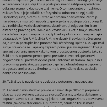
je navedeno da je sudija koji je postupao, nakon zahtjeva apelantove
odbrane, pismeno dao svoje izjašnjenje. O tom apelantovom zahtjevu
za izuzeće sudije je odlučila Opća sjednica, odnosno Kolegij sudija
Općinskog suda, o čemu su stranke pismeno obaviještene. Zatim je
navedeno da nisu tačni navodi iz apelacije da je postupajuća sutkinja K.
S. u rodbinskoj vezi s vlasnikom/suvlasnikom, tj. odgovornim licem
oštećenog pravnog lica TMK d.o.o. Zavidovići. U vezi s tim je istaknuto
da je tačno da je sutkinjina rodica, tj. kćerka polubrata sutkinjine majke
udata za A. M. (sin F. M.), ali da F. M. nije vlasnik ili suvlasnik oštećenog i
da je u toku postupka kao punomoćnik oštećenog ispitan I. M. Općinski
sud je istakao da se u apelaciji zapravo ponavljaju svi argumenti koje je
apelant već ranije iznosio kako tokom prvostepenog postupka tako i u
žalbi protiv osporene prvostepene presude. Navedeni apelantovi
prigovori bili su predmet ocjene pred Kantonalnim sudom i taj sud ih s
pravom nije prihvatio, za šta je dao uvjerljivo obrazloženje u osporenoj
drugostepenoj presudi. Shodno tome je predloženo da se apelacija
odbije kao neosnovana.
30. Tužilaštvo je navelo da je apelacija u potpunosti neosnovana.
31. Federalno ministarstvo pravde je navelo da je ZIKS-om propisana
obavezna zdravstvena zaštita za sva osuđena lica, te da svaki kazneno-
popravni zavod u FBiH ima svog ljekara, kao i organiziranu zdravstvenu
zaštitu (zavodski stacionari). U suprotnom, osuđeno lice se može