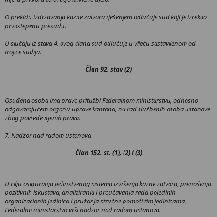
O prekidu izdržavanja kazne zatvora rješenjem odlučuje sud koji je izrekao
prvostepenu presudu.
U slučaju iz stava 4. ovog člana sud odlučuje u vijeću sastavljenom od
trojice sudija.
Član 92. stav (2)
Osuđena osoba ima pravo pritužbi Federalnom ministarstvu, odnosno
odgovarajućem organu uprave kantona, na rad službenih osoba ustanove
zbog povrede njenih prava.
7. Nadzor nad radom ustanova
Član 152. st. (1), (2) i (3)
U cilju osiguranja jedinstvenog sistema izvršenja kazne zatvora, prenošenja
pozitivnih iskustava, analiziranja i proučavanja rada pojedinih
organizacionih jedinica i pružanja stručne pomoći tim jedinicama,
Federalno ministarstvo vrši nadzor nad radom ustanova.