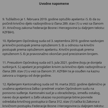
Uvodne napomene
9. Tužilaštvo je 1. februara 2019. godine optužilo apelanta i S. Đ. da su
počinili krivično djelo razbojništva iz člana 289. stav (1) u vezi sa članom
31. Krivičnog zakona Federacije Bosne i Hercegovine (u daljnjem tekstu:
KZFBiH).
10. Rješenjem Općinskog suda od 3. septembra 2019. godine razdvojen
je krivični postupak prema optuženom S. Đ. u odnosu na krivični
postupak prema optuženom apelantu. Krivični postupak prema
optuženom S. Đ. je pravosnažno okončan pod preciziranim brojem.
11. Presudom Općinskog suda od 5. jula 2021. godine (koju je donijela
sutkinja K. S.) apelant je proglašen krivim za krivično djelo razbojništva iz
člana 289. stav (1) u vezi sa članom 31. KZFBiH te je osuđen na kaznu
zatvora u trajanju od dvije godine.
12. Rješenjem Kantonalnog suda od 16. marta 2022. godine djelimično je
uvažena apelantova žalba i predmet vraćen Općinskom sudu na
ponovno suđenje. Kantonalni sud je u obrazloženju, između ostalog,
naveo da je apelant u žalbi ukazao na postojanje bitne povrede
odredaba krivičnog postupka iz člana 312. stav (1) tačka b) Zakona o
krivičnom postupku Federacije Bosne i Hercegovine (u daljnjem tekstu: