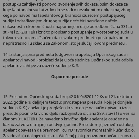
postupku zahtijevati ponovo izvođenje svih dokaza, osim dokaza za
koje Kantonalni sud utvrdio da se radi o nezakonitim dokazima, zbog
čega po navodima [apelantovog] branioca izuzećem postupajućeg
sudije i određivanjem drugog sudije neće biti narušeno načelo
efikasnosti i ekonomičnosti, napominjem da je odredbom člana 331 a)
st. (4) i (5) ZKPFBiH izričito propisano postupanje prvostepenog suda u
takvim situacijama. Ističem da u svakom predmetu postupak vodim
nepristrasno i u skladu sa Zakonom, što je slučaj i ovom predmetu".
14. Iz stanja spisa predmeta (odgovor na apelaciju Općinskog suda i
apelantovi navodi) proizlazi da je Opća sjednica Općinskog suda odbila
apelantov zahtjev za izuzeće sutkinje K. S.
Osporene presude
15. Presudom Općinskog suda broj 42 0 K 048201 22 Ks od 21. oktobra
2022. godine (u daljnjem tekstu: prvostepena presuda; koju je donijela
sutkinja K. S.) apelant je proglašen krivim da je na način opisan u izreci
presude počinio krivično djelo razbojništva iz člana 289. stav (1) u vezi sa
članom 31. KZFBiH. Za navedeno krivično djelo apelant je osuđen na
kaznu zatvora u trajanju od dvije godine. Presudom je, između ostalog,
apelant obavezan da pravnom licu PD "Tvornica montažnih kuća" d.o.o.
Zavidovići (u daljnjem tekstu: oštećeni) plati precizirani novčani iznos na