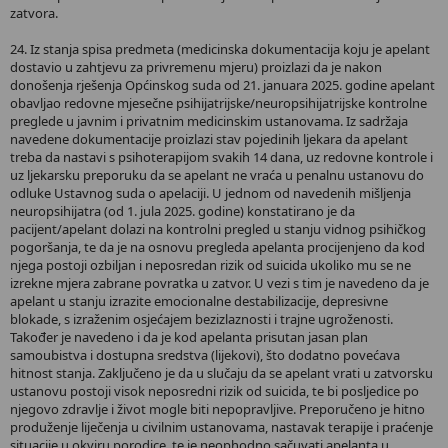
zatvora.
24. Iz stanja spisa predmeta (medicinska dokumentacija koju je apelant
dostavio u zahtjevu za privremenu mjeru) proizlazi da je nakon
donošenja rješenja Općinskog suda od 21. januara 2025. godine apelant
obavljao redovne mjesečne psihijatrijske/neuropsihijatrijske kontrolne
preglede u javnim i privatnim medicinskim ustanovama. Iz sadržaja
navedene dokumentacije proizlazi stav pojedinih ljekara da apelant
treba da nastavi s psihoterapijom svakih 14 dana, uz redovne kontrole i
uz ljekarsku preporuku da se apelant ne vraća u penalnu ustanovu do
odluke Ustavnog suda o apelaciji. U jednom od navedenih mišljenja
neuropsihijatra (od 1. jula 2025. godine) konstatirano je da
pacijent/apelant dolazi na kontrolni pregled u stanju vidnog psihičkog
pogoršanja, te da je na osnovu pregleda apelanta procijenjeno da kod
njega postoji ozbiljan i neposredan rizik od suicida ukoliko mu se ne
izrekne mjera zabrane povratka u zatvor. U vezi s tim je navedeno da je
apelant u stanju izrazite emocionalne destabilizacije, depresivne
blokade, s izraženim osjećajem bezizlaznosti i trajne ugroženosti.
Također je navedeno i da je kod apelanta prisutan jasan plan
samoubistva i dostupna sredstva (lijekovi), što dodatno povećava
hitnost stanja. Zaključeno je da u slučaju da se apelant vrati u zatvorsku
ustanovu postoji visok neposredni rizik od suicida, te bi posljedice po
njegovo zdravlje i život mogle biti nepopravljive. Preporučeno je hitno
produženje liječenja u civilnim ustanovama, nastavak terapije i praćenje
situacije u okviru porodice, te je neophodno sačuvati apelanta u