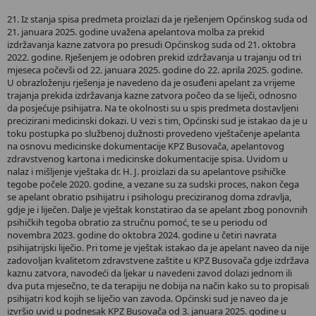
21. Iz stanja spisa predmeta proizlazi da je rješenjem Općinskog suda od
21. januara 2025. godine uvažena apelantova molba za prekid
izdržavanja kazne zatvora po presudi Općinskog suda od 21. oktobra
2022. godine. Rješenjem je odobren prekid izdržavanja u trajanju od tri
mjeseca počevši od 22. januara 2025. godine do 22. aprila 2025. godine.
U obrazloženju rješenja je navedeno da je osuđeni apelant za vrijeme
trajanja prekida izdržavanja kazne zatvora počeo da se liječi, odnosno
da posjećuje psihijatra. Na te okolnosti su u spis predmeta dostavljeni
precizirani medicinski dokazi. U vezi s tim, Općinski sud je istakao da je u
toku postupka po službenoj dužnosti provedeno vještačenje apelanta
na osnovu medicinske dokumentacije KPZ Busovača, apelantovog
zdravstvenog kartona i medicinske dokumentacije spisa. Uvidom u
nalaz i mišljenje vještaka dr. H. J. proizlazi da su apelantove psihičke
tegobe počele 2020. godine, a vezane su za sudski proces, nakon čega
se apelant obratio psihijatru i psihologu preciziranog doma zdravlja,
gdje je i liječen. Dalje je vještak konstatirao da se apelant zbog ponovnih
psihičkih tegoba obratio za stručnu pomoć, te se u periodu od
novembra 2023. godine do oktobra 2024. godine u četiri navrata
psihijatrijski liječio. Pri tome je vještak istakao da je apelant naveo da nije
zadovoljan kvalitetom zdravstvene zaštite u KPZ Busovača gdje izdržava
kaznu zatvora, navodeći da ljekar u navedeni zavod dolazi jednom ili
dva puta mjesečno, te da terapiju ne dobija na način kako su to propisali
psihijatri kod kojih se liječio van zavoda. Općinski sud je naveo da je
izvršio uvid u podnesak KPZ Busovača od 3. januara 2025. godine u