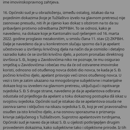
ime imovinskopravnog zahtjeva.
16. Općinski sud je u obrazloženju, između ostalog, istakao da na
pojedinim dokazima (koje je Tužilaštvo izvelo na glavnom pretresu) nije
zasnovao presudu, niti ih je cijenio kao dokaz s obzirom na to da su
pribavljeni protivno odredbama ZKPFBiH. To se odnosi, kako je
navedeno, na dokaze koje je Kantonalni sud rješenjem od 16. marta
2022. godine proglasio nezakonitim, u smislu člana 11. stav (2) ZKPBiH.
Dalje je navedeno da je u konkretnom slučaju sporno da li je apelant
učestvovao u izvršenju krivičnog djela na način da je osmislio i detaljno
razradio kako će se izvršiti krivično djelo, a potom pronašao direktnog
izvršioca S. Đ., kojeg u Zavidovićima niko ne poznaje, te mu osigurao
smještaj u Zavidovićima i obećao mu da će od ostvarene imovinske
koristi, odnosno od otuđenog novca dobiti dio novca, te kada je S. Đ.
počinio krivično djelo, apelant prisvojio veći iznos otuđenog novca. U
vezi s tim je zatim ukazano na mnogobrojne subjektivne i materijalne
dokaze koji su izvedeni na glavnom pretresu, uključujući i ispitivanje
svjedoka S. Đ. S druge strane, navedeno je da je apelantova odbrana
odustala od prijedloga da apelant u toku dokaznog postupka dâ iskaz u
svojstvu svjedoka. Općinski sud je istakao da se apelantova osuda ne
zasniva samo i isključivo na iskazu svjedoka S. Đ., koji je već pravosnažno
osuđen za isto krivično djelo, a na osnovu sporazuma o priznanju
krivnje zaključenog s Tužilaštvom. Suprotno apelantovim tvrdnjama,
Općinski sud je naveo da je iskaz S. Đ. u cijelosti potkrijepljen drugim
provedenim dokazima, kako subjektivne tako i objektivne prirode. Iz tih