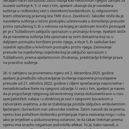
detaljan način obrazložio zašto odbija kao neosnovan njegov zahtjev za
izuzeće sutkinje K. S. U vezi s tim, apelant ukazuje da je navedena
sutkinja u rodbinskoj vezi s vlasnikom/suvlasnikom, tj. odgovornim
licem oštećenog pravnog lica TMK d.o.o. Zavidovići. Također ističe da je
navedena sutkinja u istom postupku učestvovala u donošenju presude
protiv optuženog S. Đ. u odnosu na kojeg je razdvojen krivični postupak
jer je s Tužilaštvom zaključio sporazum o priznanju krivnje. Apelant ističe
da je navedena sutkinja bila upoznata sa svim dokazima koji su u
daljnjem postupku korišteni protiv njega, a da je S. Đ. saslušan kao
svjedok optužbe u krivičnom postupku protiv njega. Zasnivanje
presude na svjedočenju svjedoka koji je zaključio sporazum s
Tužilaštvom, prema apelantovom shvatanju, predstavlja kršenje prava
na pravično suđenje.
26. U zahtjevu za privremenu mjeru od 2. decembra 2025. godine
apelant je predložio obustavljanje izvršenja osporene prvostepene
presude od 21. oktobra 2022. godine s ciljem sprečavanja neposredne i
nenadoknadive štete na njegovo zdravlje. U vezi s tim, apelant je naveo
da je pogoršanje njegovog zdravstvenog stanja dokumentirano u nizu
specijalističkih nalaza i u direktnoj je vezi s njegovim boravkom u
zatvorskim uvjetima, a da se stabilizacija postiže isključivo ambulantnim
liječenjem i boravkom van zatvorske sredine. Zatim navodi da se prema
njemu kao psihičkom bolesniku primjenjuje mjera vezivanja nogu i ruku
iako je smješten u poluotvorenoj ustanovi, te da takav tretman prema
njemu ima izrazito negativan psihološki efekat. To je, kako navodi, u