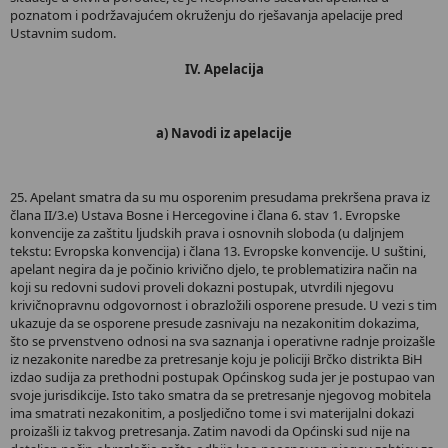
poznatom i podržavajućem okruženju do rješavanja apelacije pred
Ustavnim sudom.
IV. Apelacija
a) Navodi iz apelacije
25. Apelant smatra da su mu osporenim presudama prekršena prava iz
člana II/3.e) Ustava Bosne i Hercegovine i člana 6. stav 1. Evropske
konvencije za zaštitu ljudskih prava i osnovnih sloboda (u daljnjem
tekstu: Evropska konvencija) i člana 13. Evropske konvencije. U suštini,
apelant negira da je počinio krivično djelo, te problematizira način na
koji su redovni sudovi proveli dokazni postupak, utvrdili njegovu
krivičnopravnu odgovornost i obrazložili osporene presude. U vezi s tim
ukazuje da se osporene presude zasnivaju na nezakonitim dokazima,
što se prvenstveno odnosi na sva saznanja i operativne radnje proizašle
iz nezakonite naredbe za pretresanje koju je policiji Brčko distrikta BiH
izdao sudija za prethodni postupak Općinskog suda jer je postupao van
svoje jurisdikcije. Isto tako smatra da se pretresanje njegovog mobitela
ima smatrati nezakonitim, a posljedično tome i svi materijalni dokazi
proizašli iz takvog pretresanja. Zatim navodi da Općinski sud nije na