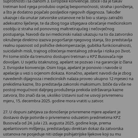
suprotnosti i sa članom 3. Evropske konvencije. Ističe i da je takav
tretman kod njega produbio osjećaj bespomoćnosti, straha i poniženja,
a što je dodatno pojačalo posljedice njegovih dijagnoza. Također
ukazuje i da unutar zatvorske ustanove ne bi bio u stanju zatražiti
adekvatno liječenje, te da zbog toga izbjegava obraćanje medicinskom
osoblju iz straha od ponovnog maltretirajućeg i nečovječnog
postupanja. Navodi da svi medicinski nalazi ukazuju na to da zatvorsko
okruženje direktno izaziva pogoršanje njegovog stanja, što predstavlja
realnu opasnost od psihičke dekompenzacije, gubitka funkcionalnosti,
suicidalnih misli, trajnog oštećenja mentalnog zdravlja i rizika po život.
Pri tome ističe da trenutno dostupni tretman u KPZ Busovača nije
dovoljan. U svjetlu istaknutog, apelant se pozvao i na garancije iz člana
2. Evropske konvencije. Osim toga, apelant je ponovio i navode iz
apelacije u vezi s ocjenom dokaza. Konačno, apelant navodi da je zbog
navedenih dijagnoza i medicinskih nalaza proveo ukupno 12 mjeseci na
prekidima kazne, što predstavlja zakonski maksimum. Ističe da više ne
postoji mogućnost daljnjeg produženja prekida izdržavanja kazne
zatvora, što znači da se, ukoliko Ustavni sud ne usvoji privremenu
mjeru, 15. decembra 2025. godine mora vratiti u zatvor.
27. U dopuni zahtjeva za donošenje privremene mjere apelant je
dostavio dvije potvrde o privremeno oduzetim predmetima KPZ
Busovača od 24. jula i 23. augusta 2025. godine koje, prema
apelantovom mišljenju, predstavljaju direktan dokaz da zatvorska
ustanova ne posjeduje niti izdaje psihijatrijske lijekove koji su mu