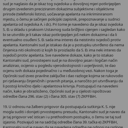
sud je naglasio da je iskaz tog svjedoka u dovoljnoj mjeri potkrijepljen
drugim izvedenim preciziranim dokazima subjektivne i objektivne
prirode (telefonski listinzi, uočavanje apelanta na inkriminiranom
mjestu, o čemu je sačinjen policijski zapisnik, prepoznavanje u sudnici
apelanta od svjedoka A. i dr.). Pri tome je navedeno da je iskaz svjedoka
S. Đ. u skladu s praksom Ustavnog suda brižljivo cijenjen i sagledan kako
bi se utvrdilo je li takav iskaz potkrijepljen još nekim dokazima i da li
eventualno osuđeni S. Đ. sada ima interes da neistinito svjedoči protiv
apelanta. Kantonalni sud je istakao da je u postupku utvrđeno da nema
činjenica niti okolnosti iz kojih bi proizlazilo da S. Đ. ima neki interes da
svjedoči protiv apelanta. Sve navedene dokaze, kako je to istakao
Kantonalni sud, prvostepeni sud je na dovoljno jasan i logičan način
analizirao, ocijenio u pogledu vjerodostojnosti i uvjerljivosti, te dao
ocjenu svih dokaza pojedinačno i u međusobnoj vezi. Nakon toga je
Općinski sud izveo pravilne zaključke i dao razloge kojima se rukovodio
pri rješavanju činjeničnih i pravnih pitanja, a naročito pri utvrđivanju da
li postoji krivično djelo i apelantova krivnja. Postupajući na navedeni
način, kako je obrazloženo, Općinski sud je u cijelosti ispoštovao
odredbe člana 296. stav (2) i člana 305. stav (7) ZKPFBiH.
19. U odnosu na žalbeni prigovor da postupajuća sutkinja K. S. nije
mogla suditi i donijeti prvostepenu presudu, Kantonalni sud je naveo da
je taj prigovor već istican i u prethodnom postupku, o čemu se taj sud
izjasnio. Pozivajući se na sadržaj odredbe člana 39. tačka e) ZKPFBiH,
Kantonalni sud je naveo da se navedena odredba ne odnosi na razloge