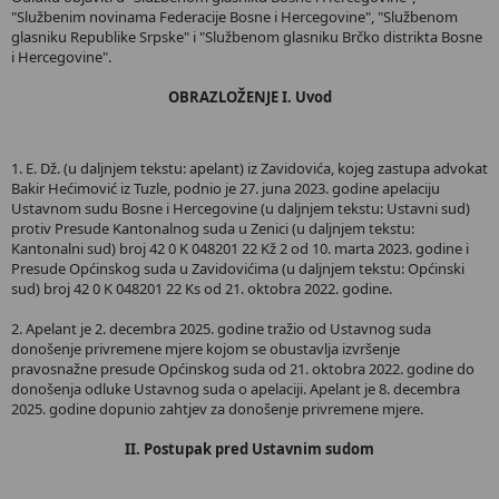
"Službenim novinama Federacije Bosne i Hercegovine", "Službenom
glasniku Republike Srpske" i "Službenom glasniku Brčko distrikta Bosne
i Hercegovine".
OBRAZLOŽENJE
I. Uvod
1. E. Dž. (u daljnjem tekstu: apelant) iz Zavidovića, kojeg zastupa advokat
Bakir Hećimović iz Tuzle, podnio je 27. juna 2023. godine apelaciju
Ustavnom sudu Bosne i Hercegovine (u daljnjem tekstu: Ustavni sud)
protiv Presude Kantonalnog suda u Zenici (u daljnjem tekstu:
Kantonalni sud) broj 42 0 K 048201 22 Kž 2 od 10. marta 2023. godine i
Presude Općinskog suda u Zavidovićima (u daljnjem tekstu: Općinski
sud) broj 42 0 K 048201 22 Ks od 21. oktobra 2022. godine.
2. Apelant je 2. decembra 2025. godine tražio od Ustavnog suda
donošenje privremene mjere kojom se obustavlja izvršenje
pravosnažne presude Općinskog suda od 21. oktobra 2022. godine do
donošenja odluke Ustavnog suda o apelaciji. Apelant je 8. decembra
2025. godine dopunio zahtjev za donošenje privremene mjere.
II. Postupak pred Ustavnim sudom