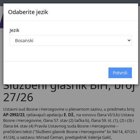
Odaberite jezik
Jezik
Pregled Dokumenata| Broj 27/26
Početna
Dokumenti
Službeni glasnik BiH
Dokumenti pregled
Službeni glasnik BiH, broj
27/26
Ustavni sud Bosne i Hercegovine u plenarnom sazivu, u predmetu broj
AP-2992/23
, rješavajući apelaciju
E. Dž.
, na osnovu člana VI/3.b) Ustava
Bosne i Hercegovine, člana 57. stav (2) tačka b), člana 59. st. (1), (2) i (3) i
člana 64. stav (4) Pravila Ustavnog suda Bosne i Hercegovine –
prečišćeni tekst ("Službeni glasnik Bosne i Hercegovine" br. 94/14, 47/23 i
41/24), u sastavu: Mirsad Ćeman, predsjednik Valerija Galić,