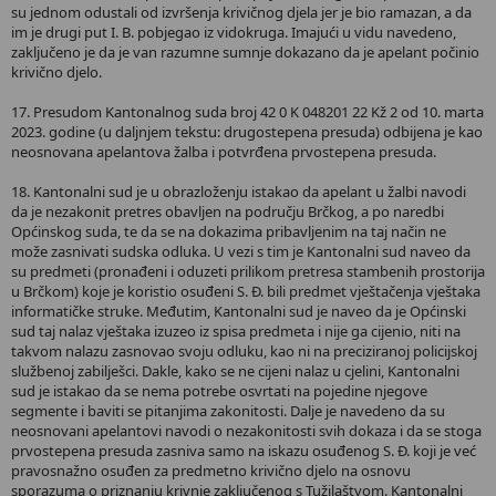
su jednom odustali od izvršenja krivičnog djela jer je bio ramazan, a da
im je drugi put I. B. pobjegao iz vidokruga. Imajući u vidu navedeno,
zaključeno je da je van razumne sumnje dokazano da je apelant počinio
krivično djelo.
17. Presudom Kantonalnog suda broj 42 0 K 048201 22 Kž 2 od 10. marta
2023. godine (u daljnjem tekstu: drugostepena presuda) odbijena je kao
neosnovana apelantova žalba i potvrđena prvostepena presuda.
18. Kantonalni sud je u obrazloženju istakao da apelant u žalbi navodi
da je nezakonit pretres obavljen na području Brčkog, a po naredbi
Općinskog suda, te da se na dokazima pribavljenim na taj način ne
može zasnivati sudska odluka. U vezi s tim je Kantonalni sud naveo da
su predmeti (pronađeni i oduzeti prilikom pretresa stambenih prostorija
u Brčkom) koje je koristio osuđeni S. Đ. bili predmet vještačenja vještaka
informatičke struke. Međutim, Kantonalni sud je naveo da je Općinski
sud taj nalaz vještaka izuzeo iz spisa predmeta i nije ga cijenio, niti na
takvom nalazu zasnovao svoju odluku, kao ni na preciziranoj policijskoj
službenoj zabilješci. Dakle, kako se ne cijeni nalaz u cjelini, Kantonalni
sud je istakao da se nema potrebe osvrtati na pojedine njegove
segmente i baviti se pitanjima zakonitosti. Dalje je navedeno da su
neosnovani apelantovi navodi o nezakonitosti svih dokaza i da se stoga
prvostepena presuda zasniva samo na iskazu osuđenog S. Đ. koji je već
pravosnažno osuđen za predmetno krivično djelo na osnovu
sporazuma o priznanju krivnje zaključenog s Tužilaštvom. Kantonalni