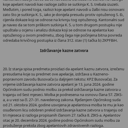
koje apelant navodi kao razloge zašto se sutkinja K. S. trebala izuzeti.
Međutim, i pored toga, razlozi koje apelant navodi u žalbi nisu osnovani
zato što je sutkinja K. S., iako je donijela presudu protiv optuženog S. Đ.,
cijenila dokaze koji se odnose na krivnju tog optuženog. Kantonalni sud
je naveo da se tom prilikom sutkinja K. S. u tom drugom postupku nije
upuštala u ocjenu i analizu dokaza koji se odnose na apelanta kao
optuženog u ovom predmetu, zbog čega nije počinjena bitna povreda
odredaba krivičnog postupka iz člana 312. stav (1) tačka b) ZKPFBiH.
Izdržavanje kazne zatvora
20. Iz stanja spisa predmeta proizlazi da apelant kaznu zatvora, izrečenu
presudama koje su predmet ove apelacije, izdržava u Kazneno-
popravnom zavodu Busovača (u daljnjem tekstu: KPZ Busovača). Za
vrijeme izdržavanja kazne zatvora apelant je 13. juna 2024. godine
Općinskom sudu podnio molbu za prekid izdržavanja kazne zatvora u
trajanju od šest mjeseci. Molba je podnesena na osnovu člana 57. ZIKS-
a, a u vezi sa čl. 27–31. navedenog zakona. Rješenjem Općinskog suda
od 21. oktobra 2024. godine usvojena je apelantova molba te mu je kao
osuđenom licu odobren prekid izdržavanja kazne zatvora u trajanju od
tri mjeseca iz razloga propisanih članom 27. tačka 8. ZIKS-a. Apelantov
otac je 20. decembra 2024. godine podnio Općinskom sudu molbu za
produženje prekida zbog apelantovih zdravstvenih razloga.