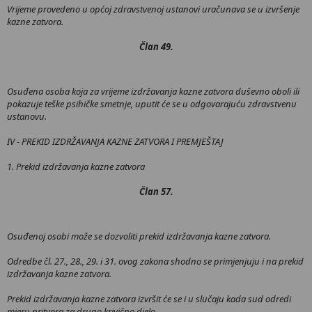
Vrijeme provedeno u općoj zdravstvenoj ustanovi uračunava se u izvršenje
kazne zatvora.
Član 49.
Osuđena osoba koja za vrijeme izdržavanja kazne zatvora duševno oboli ili
pokazuje teške psihičke smetnje, uputit će se u odgovarajuću zdravstvenu
ustanovu.
IV - PREKID IZDRŽAVANJA KAZNE ZATVORA I PREMJEŠTAJ
1. Prekid izdržavanja kazne zatvora
Član 57.
Osuđenoj osobi može se dozvoliti prekid izdržavanja kazne zatvora.
Odredbe čl. 27., 28., 29. i 31. ovog zakona shodno se primjenjuju i na prekid
izdržavanja kazne zatvora.
Prekid izdržavanja kazne zatvora izvršit će se i u slučaju kada sud odredi
mjeru pritvora za drugo krivično djelo.