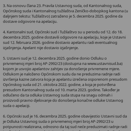
3. Na osnovu člana 23. Pravila Ustavnog suda, od Kantonalnog suda,
Općinskog suda i Kantonalnog tužilaštva Zeničko-dobojskog kantona (u
daljnjem tekstu: Tužilaštvo) zatraženo je 5. decembra 2025. godine da
dostave odgovore na apelaciju.
4. Kantonalni sud, Općinski sud i Tužilaštvo su u periodu od 12. do 18.
decembra 2025. godine dostavili odgovore na apelaciju, koje je Ustavni
sud 12. februara 2026. godine dostavio apelantu radi eventualnog
izjašnjenja. Apelant nije dostavio izjašnjenje.
5. Ustavni sud je 12. decembra 2025. godine donio Odluku o
privremenoj mjeri broj AP-2992/23 (dostupna na www.ustavnisud.ba)
kojom je usvojio apelantov zahtjev za donošenje privremene mjere.
Odlukom je naloženo Općinskom sudu da ne preduzima radnje radi
izvršenja kazne zatvora koja je apelantu izrečena osporenom presudom
Općinskog suda od 21. oktobra 2022. godine, a koja je potvrđena
presudom Kantonalnog suda od 10. marta 2023. godine. Također je
odlučeno da ta odluka Ustavnog suda stupa na snagu odmah i
proizvodi pravno djelovanje do donošenja konačne odluke Ustavnog
suda o apelaciji.
6. Općinski sud je 16. decembra 2025. godine obavijestio Ustavni sud da
je Odluka Ustavnog suda o privremenoj mjeri broj AP-2992/23 u
potpunosti realizirana, odnosno da taj sud neće preduzimati radnje radi