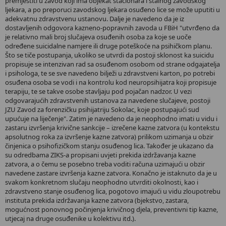
premjestiti u zavod koji ima objekat stacionara i stalnog zavodskog
ljekara, a po preporuci zavodskog ljekara osuđeno lice se može uputiti u
adekvatnu zdravstvenu ustanovu. Dalje je navedeno da je iz
dostavljenih odgovora kazneno-popravnih zavoda u FBiH "utvrđeno da
je relativno mali broj slučajeva osuđenih osoba za koje se uoče
određene suicidalne namjere ili druge poteškoće na psihičkom planu.
Što se tiče postupanja, ukoliko se utvrdi da postoji sklonost ka suicidu
propisuje se intenzivan rad sa osuđenom osobom od strane odgajatelja
i psihologa, te se sve navedeno bilježi u zdravstveni karton, po potrebi
osuđena osoba se vodi i na kontrolu kod neuropsihijatra koji propisuje
terapiju, te se takve osobe stavljaju pod pojačan nadzor. U vezi
odgovarajućih zdravstvenih ustanova za navedene slučajeve, postoji
JZU Zavod za forenzičku psihijatriju Sokolac, koje postupajući sud
upućuje na liječenje". Zatim je navedeno da je neophodno imati u vidu i
zastaru izvršenja krivične sankcije – izrečene kazne zatvora (u kontekstu
apsolutnog roka za izvršenje kazne zatvora) prilikom uzimanja u obzir
činjenica o psihofizičkom stanju osuđenog lica. Također je ukazano da
su odredbama ZIKS-a propisani uvjeti prekida izdržavanja kazne
zatvora, a o čemu se posebno treba voditi računa uzimajući u obzir
navedene zastare izvršenja kazne zatvora. Konačno je istaknuto da je u
svakom konkretnom slučaju neophodno utvrditi okolnosti, kao i
zdravstveno stanje osuđenog lica, pogotovo imajući u vidu zloupotrebu
instituta prekida izdržavanja kazne zatvora (bjekstvo, zastara,
mogućnost ponovnog počinjenja krivičnog djela, preventivni tip kazne,
utjecaj na druge osuđenike u kolektivu itd.).