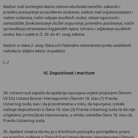
Nadzor nad izvršenjem kazne zatvora obuhvata naročito: zakonito i
pravilno postupanje sa osuđenim osobama, nadzor nad organizovanjem i
radom ustanova, način odgoja osuđenih osoba, stanje sigurnosti i
samozaštite, funkcionisanje službe osiguranja, privredno poslovanje, način
sprovođenja zdravstveno-higijenskih mjera, ishranu i odjevanje osuđenih
osoba, kao i uvjete iz čl. 38. do 41. ovog zakona.
Nadzor iz stava 2. ovog člana vrši Federalno ministarstvo preko ovlaštenih
radnika (u daljem tekstu: inspektor).
[…]
VI. Dopustivost i meritum
34. Ustavni sud zapaža da apelacija ispunjava uvjete propisane članom
VI/3.b) Ustava Bosne i Hercegovine i članom 18. stav (1) Pravila
Ustavnog suda, kao i da je podnesena u roku, da ispunjava i ostale
razloge dopustivosti iz člana 18. stav (3) Pravila Ustavnog suda te da nije
očigledno (
prima facie
) neosnovana, u smislu odredbe člana 18. stav (4)
Pravila Ustavnog suda.
35. Apelant smatra da mu je u krivičnom postupku povrijeđeno pravo
na pravično suđenje iz člana II/3.e) Ustava Bosne i Hercegovine i člana 6.