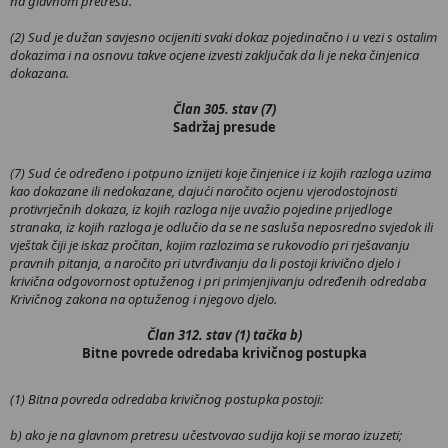
na glavnom pretresu.
(2) Sud je dužan savjesno ocijeniti svaki dokaz pojedinačno i u vezi s ostalim
dokazima i na osnovu takve ocjene izvesti zaključak da li je neka činjenica
dokazana.
Član 305. stav (7)
Sadržaj presude
(7) Sud će određeno i potpuno iznijeti koje činjenice i iz kojih razloga uzima
kao dokazane ili nedokazane, dajući naročito ocjenu vjerodostojnosti
protivrječnih dokaza, iz kojih razloga nije uvažio pojedine prijedloge
stranaka, iz kojih razloga je odlučio da se ne sasluša neposredno svjedok ili
vještak čiji je iskaz pročitan, kojim razlozima se rukovodio pri rješavanju
pravnih pitanja, a naročito pri utvrđivanju da li postoji krivično djelo i
krivična odgovornost optuženog i pri primjenjivanju određenih odredaba
Krivičnog zakona na optuženog i njegovo djelo.
Član 312. stav (1) tačka b)
Bitne povrede odredaba krivičnog postupka
(1) Bitna povreda odredaba krivičnog postupka postoji:
b) ako je na glavnom pretresu učestvovao sudija koji se morao izuzeti;