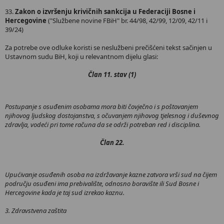
33.
Zakon o izvršenju krivičnih sankcija u Federaciji Bosne i
Hercegovine
("Službene novine FBiH" br. 44/98, 42/99, 12/09, 42/11 i
39/24)
Za potrebe ove odluke koristi se neslužbeni prečišćeni tekst sačinjen u
Ustavnom sudu BiH, koji u relevantnom dijelu glasi:
Član 11. stav (1)
Postupanje s osuđenim osobama mora biti čovječno i s poštovanjem
njihovog ljudskog dostojanstva, s očuvanjem njihovog tjelesnog i duševnog
zdravlja, vodeći pri tome računa da se održi potreban red i disciplina.
Član 22.
Upućivanje osuđenih osoba na izdržavanje kazne zatvora vrši sud na čijem
području osuđeni ima prebivalište, odnosno boravište ili Sud Bosne i
Hercegovine kada je taj sud izrekao kaznu.
3. Zdravstvena zaštita