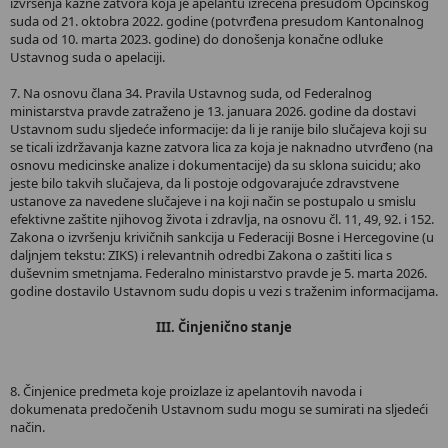
izvršenja kazne zatvora koja je apelantu izrečena presudom Općinskog
suda od 21. oktobra 2022. godine (potvrđena presudom Kantonalnog
suda od 10. marta 2023. godine) do donošenja konačne odluke
Ustavnog suda o apelaciji.
7. Na osnovu člana 34. Pravila Ustavnog suda, od Federalnog
ministarstva pravde zatraženo je 13. januara 2026. godine da dostavi
Ustavnom sudu sljedeće informacije: da li je ranije bilo slučajeva koji su
se ticali izdržavanja kazne zatvora lica za koja je naknadno utvrđeno (na
osnovu medicinske analize i dokumentacije) da su sklona suicidu; ako
jeste bilo takvih slučajeva, da li postoje odgovarajuće zdravstvene
ustanove za navedene slučajeve i na koji način se postupalo u smislu
efektivne zaštite njihovog života i zdravlja, na osnovu čl. 11, 49, 92. i 152.
Zakona o izvršenju krivičnih sankcija u Federaciji Bosne i Hercegovine (u
daljnjem tekstu: ZIKS) i relevantnih odredbi Zakona o zaštiti lica s
duševnim smetnjama. Federalno ministarstvo pravde je 5. marta 2026.
godine dostavilo Ustavnom sudu dopis u vezi s traženim informacijama.
III. Činjenično stanje
8. Činjenice predmeta koje proizlaze iz apelantovih navoda i
dokumenata predočenih Ustavnom sudu mogu se sumirati na sljedeći
način.