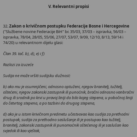
V. Relevantni propisi
32.
Zakon o krivičnom postupku Federacije Bosne i Hercegovine
("Službene novine Federacije BiH" br. 35/03, 37/03 – ispravka, 56/03 –
ispravka, 78/04, 28/05, 55/06, 27/07, 53/07, 9/09, 12/10, 8/13, 59/14 i
74/20) u relevantnom dijelu glasi:
Član 39. tač. b), d), e) i f)
Razlozi za izuzeće
Sudija ne može vršiti sudijsku dužnost:
b) ako mu je osumnjičeni, odnosno optuženi, njegov branitelj, tužitelj,
oštećeni, njegov zakonski zastupnik ili punoćnik, bračni odnosno vanbračni
drug ili srodnik po krvi u pravoj liniji do bilo kojeg stepena, u pobočnoj liniji
do četvrtog stepena, a po tazbini do drugog stepena,
d) ako je u istom krivičnom predmetu učestvovao kao sudija za prethodni
postupak, sudija za prethodno saslušanje ili je postupao kao tužitelj,
branitelj, zakonski zastupnik ili punomoćnik oštećenog ili je saslušan kao
svjedok ili kao vještak,