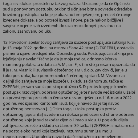
toga i svi dokazi proistekli iz takvog nalaza. Ukazano je da će Općinski
sud u ponovnom postupku otkloniti učinjene bitne povrede odredaba
krivičnog postupka na koje je ukazano tim rješenjem, preuzet će ranije
izvedene dokaze, a po potrebi izvesti i nove, pa će nakon brižljive i
savjesne ocjene svih izvedenih dokaza moći donijeti pravilnu i na
zakonu zasnovanu odluku.
13. Povodom apelantovog zahtjeva za izuzeće postupajuća sutkinja K. S.
je 13. maja 2022. godine, na osnovu člana 42. stav (2) ZKPFBiH, dostavila
pismenu izjavu predsjedniku Općinskog suda. Postupajuća sutkinja je u
izjašnjenju navela: "Tačno je da je moja rodica, odnosno kćerka
maminog polubrata udata za A. M., sin F., s tim što ja nisam upoznata da
li je F. M. vlasnik ili suvlasnik oštećenog TMK d.o.o. Zavidovići, jer je u
toku postupka, kao punomoćnik oštećenog ispitan I. M. Vezano za
daljnji dio zahtjeva za moje izuzeće u skladu sa članom 39. tačka e)
ZKPFBiH, jer sam sudila po istoj optužnici S. Đ. protiv kojeg je krivični
postupak razdvojen, odbrana optuženog je te navode već isticala u žalbi
na prvostepenu presudu o čemu se u svom rješenju od 16. marta 2022.
godine, već izjasnio Kantonalni sud, koji je naveo da je taj navod
optuženog neosnovan […] Osim toga, u toku postupka protiv
optuženog [apelanta] izvedeni su i dokazi predloženi od strane odbrane
optuženog koje je sud također cijenio i imao u vidu. U pogledu dijela
zahtjeva za izuzeće u skladu sa članom 39 tačka f) ZKPFBiH, smatram da
ne postoje okolnosti koje izazivaju razumnu sumnju u moju
nepristrasnost. U pogledu navoda da će optuženi u ponovljenom