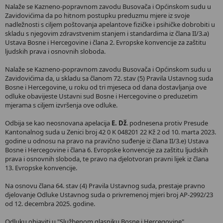
Nalaže se Kazneno-popravnom zavodu Busovača i Općinskom sudu u
Zavidovićima da po hitnom postupku preduzmu mjere iz svoje
nadležnosti s ciljem poštovanja apelantove fizičke i psihičke dobrobiti u
skladu s njegovim zdravstvenim stanjem i standardima iz člana II/3.a)
Ustava Bosne i Hercegovine i člana 2. Evropske konvencije za zaštitu
ljudskih prava i osnovnih sloboda.
Nalaže se Kazneno-popravnom zavodu Busovača i Općinskom sudu u
Zavidovićima da, u skladu sa članom 72. stav (5) Pravila Ustavnog suda
Bosne i Hercegovine, u roku od tri mjeseca od dana dostavljanja ove
odluke obavijeste Ustavni sud Bosne i Hercegovine o preduzetim
mjerama s ciljem izvršenja ove odluke.
Odbija se kao neosnovana apelacija
E. Dž
. podnesena protiv Presude
Kantonalnog suda u Zenici broj 42 0 K 048201 22 Kž 2 od 10. marta 2023.
godine u odnosu na pravo na pravično suđenje iz člana II/3.e) Ustava
Bosne i Hercegovine i člana 6. Evropske konvencije za zaštitu ljudskih
prava i osnovnih sloboda, te pravo na djelotvoran pravni lijek iz člana
13. Evropske konvencije.
Na osnovu člana 64. stav (4) Pravila Ustavnog suda, prestaje pravno
djelovanje Odluke Ustavnog suda o privremenoj mjeri broj AP-2992/23
od 12. decembra 2025. godine.
Odluku objaviti u "Službenom glasniku Bosne i Hercegovine",