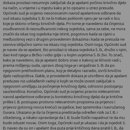
dokaza proizlazi nesumnjiv zaključak da je apelant počinio krivično djelo
na način, u vrijeme i u mjestu kako je to opisano u izreci presude.
Općinski sud je ocijenio neosnovanim navod apelantove odbrane da
sud iskazu svjedoka S. Đ. ne bi trebao pokloniti vjeru jer se radi o licu
koje je sklono vršenju krivičnih djela. Pri tome je navedeno da činjenica
osuđivanosti ili neosuđivanosti nekog svjedoka, sama za sebe, ne mora
značiti da iskaz tog svjedoka nije istinit, pogotovo kada se cijeni u
međusobnoj vezi s drugim provedenim dokazima i kada se presuda ne
zasniva isključivo samo na iskazu tog svjedoka. Osim toga, Općinski sud
je naveo da se apelant, što proizlazi iz iskaza svjedoka S. Đ., družio s njim,
išao kod njega u Brčko i vidio gdje i u kojim uvjetima S. Đ. živi. To znači,
kako je navedeno, da je apelant dobro znao o kakvoj se ličnosti radi i,
prema mišljenju suda, upravo zbog toga je i angažirao S. Đ. da po
njegovom prethodnom planu, koji je detaljno razradio, izvrši krivično
djelo razbojništva. Dakle, iz provedenih dokaza je utvrđeno da je apelant
preduzeo niz usklađenih radnji iz kojih se može izvesti zaključak o
njegovom umišljaju za počinjenje krivičnog djela, odnosno postojanju
saučesništva. Konačno, Općinski sud je ocijenio pravno irelevantnim
navod apelantove odbrane (u kontekstu krivičnog djela) da je kritične
prilike I. B. postupao protivno relevantnim propisima za prijenos i
prijevoz gotovog novca krećući se pješice, bez spremnika i naoružanog
čuvara. Ukazano je da ta činjenica predstavlja određen rizik za I. B. i
oštećenog, a nikako opravdanje da I. B. bude fizički napadnut te da mu
bude oduzet novac. Osim toga, Općinski sud je ukazao i da je svjedok S.
Đ. naveo da su on i apelant dva puta prije kritičnog dana pratili I. B., da