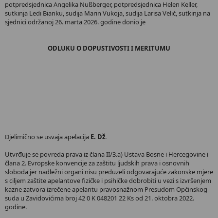
potpredsjednica Angelika Nußberger, potpredsjednica Helen Keller,
sutkinja Ledi Bianku, sudija Marin Vukoja, sudija Larisa Velić, sutkinja na
sjednici održanoj 26. marta 2026. godine donio je
ODLUKU O DOPUSTIVOSTI I MERITUMU
Djelimično se usvaja apelacija
E. Dž
.
Utvrđuje se povreda prava iz člana II/3.a) Ustava Bosne i Hercegovine i
člana 2. Evropske konvencije za zaštitu ljudskih prava i osnovnih
sloboda jer nadležni organi nisu preduzeli odgovarajuće zakonske mjere
s ciljem zaštite apelantove fizičke i psihičke dobrobiti u vezi s izvršenjem
kazne zatvora izrečene apelantu pravosnažnom Presudom Općinskog
suda u Zavidovićima broj 42 0 K 048201 22 Ks od 21. oktobra 2022.
godine.