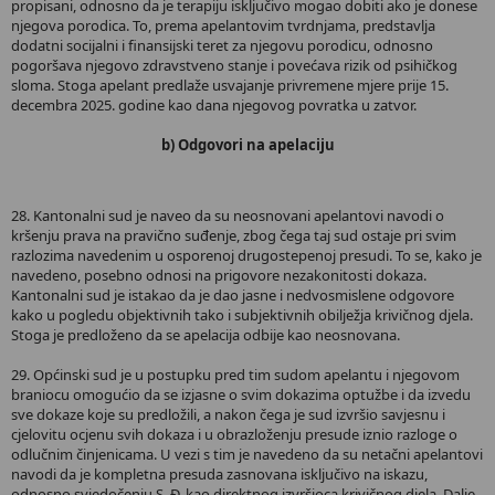
propisani, odnosno da je terapiju isključivo mogao dobiti ako je donese
njegova porodica. To, prema apelantovim tvrdnjama, predstavlja
dodatni socijalni i finansijski teret za njegovu porodicu, odnosno
pogoršava njegovo zdravstveno stanje i povećava rizik od psihičkog
sloma. Stoga apelant predlaže usvajanje privremene mjere prije 15.
decembra 2025. godine kao dana njegovog povratka u zatvor.
b) Odgovori na apelaciju
28. Kantonalni sud je naveo da su neosnovani apelantovi navodi o
kršenju prava na pravično suđenje, zbog čega taj sud ostaje pri svim
razlozima navedenim u osporenoj drugostepenoj presudi. To se, kako je
navedeno, posebno odnosi na prigovore nezakonitosti dokaza.
Kantonalni sud je istakao da je dao jasne i nedvosmislene odgovore
kako u pogledu objektivnih tako i subjektivnih obilježja krivičnog djela.
Stoga je predloženo da se apelacija odbije kao neosnovana.
29. Općinski sud je u postupku pred tim sudom apelantu i njegovom
braniocu omogućio da se izjasne o svim dokazima optužbe i da izvedu
sve dokaze koje su predložili, a nakon čega je sud izvršio savjesnu i
cjelovitu ocjenu svih dokaza i u obrazloženju presude iznio razloge o
odlučnim činjenicama. U vezi s tim je navedeno da su netačni apelantovi
navodi da je kompletna presuda zasnovana isključivo na iskazu,
odnosno svjedočenju S. Đ. kao direktnog izvršioca krivičnog djela. Dalje