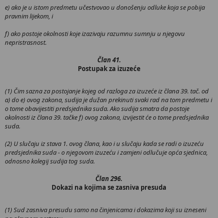
e) ako je u istom predmetu učestvovao u donošenju odluke koja se pobija
pravnim lijekom, i
f) ako postoje okolnosti koje izazivaju razumnu sumnju u njegovu
nepristrasnost.
Član 41.
Postupak za izuzeće
(1) Čim sazna za postojanje kojeg od razloga za izuzeće iz člana 39. tač. od
a) do e) ovog zakona, sudija je dužan prekinuti svaki rad na tom predmetu i
o tome obavijestiti predsjednika suda. Ako sudija smatra da postoje
okolnosti iz člana 39. tačke f) ovog zakona, izvijestit će o tome predsjednika
suda.
(2) U slučaju iz stava 1. ovog člana, kao i u slučaju kada se radi o izuzeću
predsjednika suda - o njegovom izuzeću i zamjeni odlučuje opća sjednica,
odnosno kolegij sudija tog suda.
Član 296.
Dokazi na kojima se zasniva presuda
(1) Sud zasniva presudu samo na činjenicama i dokazima koji su izneseni