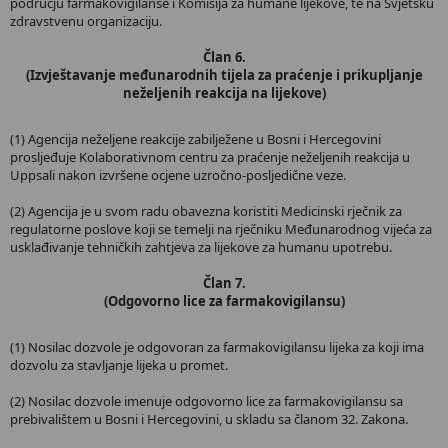
području farmakovigilanse i Komisija za humane lijekove, te na Svjetsku
zdravstvenu organizaciju.
Član 6.
(Izvještavanje međunarodnih tijela za praćenje i prikupljanje
neželjenih reakcija na lijekove)
(1) Agencija neželjene reakcije zabilježene u Bosni i Hercegovini
prosljeđuje Kolaborativnom centru za praćenje neželjenih reakcija u
Uppsali nakon izvršene ocjene uzročno-posljedične veze.
(2) Agencija je u svom radu obavezna koristiti Medicinski rječnik za
regulatorne poslove koji se temelji na rječniku Međunarodnog vijeća za
usklađivanje tehničkih zahtjeva za lijekove za humanu upotrebu.
Član 7.
(Odgovorno lice za farmakovigilansu)
(1) Nosilac dozvole je odgovoran za farmakovigilansu lijeka za koji ima
dozvolu za stavljanje lijeka u promet.
(2) Nosilac dozvole imenuje odgovorno lice za farmakovigilansu sa
prebivalištem u Bosni i Hercegovini, u skladu sa članom 32. Zakona.