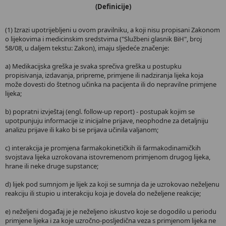
(Definicije)
(1) Izrazi upotrijebljeni u ovom pravilniku, a koji nisu propisani Zakonom
o lijekovima i medicinskim sredstvima ("Službeni glasnik BiH", broj
58/08, u daljem tekstu: Zakon), imaju sljedeće značenje:
a) Medikacijska greška je svaka sprečiva greška u postupku
propisivanja, izdavanja, pripreme, primjene ili nadziranja lijeka koja
može dovesti do štetnog učinka na pacijenta ili do nepravilne primjene
lijeka;
b) popratni izvještaj (engl. follow-up report) - postupak kojim se
upotpunjuju informacije iz inicijalne prijave, neophodne za detaljniju
analizu prijave ili kako bi se prijava učinila valjanom;
c) interakcija je promjena farmakokinetičkih ili farmakodinamičkih
svojstava lijeka uzrokovana istovremenom primjenom drugog lijeka,
hrane ili neke druge supstance;
d) lijek pod sumnjom je lijek za koji se sumnja da je uzrokovao neželjenu
reakciju ili stupio u interakciju koja je dovela do neželjene reakcije;
e) neželjeni događaj je je neželjeno iskustvo koje se dogodilo u periodu
primjene lijeka i za koje uzročno-posljedična veza s primjenom lijeka ne