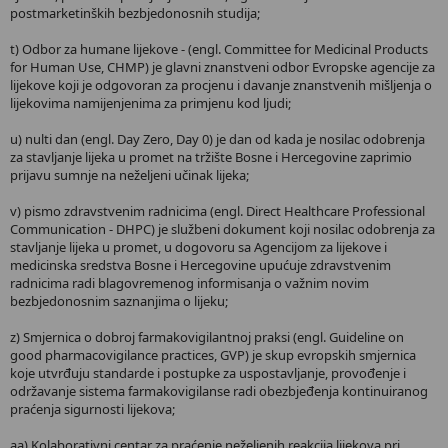
postmarketinških bezbjedonosnih studija;
t) Odbor za humane lijekove - (engl. Committee for Medicinal Products
for Human Use, CHMP) je glavni znanstveni odbor Evropske agencije za
lijekove koji je odgovoran za procjenu i davanje znanstvenih mišljenja o
lijekovima namijenjenima za primjenu kod ljudi;
u) nulti dan (engl. Day Zero, Day 0) je dan od kada je nosilac odobrenja
za stavljanje lijeka u promet na tržište Bosne i Hercegovine zaprimio
prijavu sumnje na neželjeni učinak lijeka;
v) pismo zdravstvenim radnicima (engl. Direct Healthcare Professional
Communication - DHPC) je službeni dokument koji nosilac odobrenja za
stavljanje lijeka u promet, u dogovoru sa Agencijom za lijekove i
medicinska sredstva Bosne i Hercegovine upućuje zdravstvenim
radnicima radi blagovremenog informisanja o važnim novim
bezbjedonosnim saznanjima o lijeku;
z) Smjernica o dobroj farmakovigilantnoj praksi (engl. Guideline on
good pharmacovigilance practices, GVP) je skup evropskih smjernica
koje utvrđuju standarde i postupke za uspostavljanje, provođenje i
održavanje sistema farmakovigilanse radi obezbjeđenja kontinuiranog
praćenja sigurnosti lijekova;
aa) Kolaborativni centar za praćenje neželjenih reakcija lijekova pri