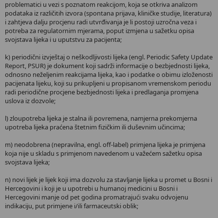
problematici u vezi s poznatom reakcijom, koja se otkriva analizom
podataka iz različitih izvora (spontana prijava, kliničke studije, literatura)
i zahtjeva dalju procjenu radi utvrđivanja je li postoji uzročna veza i
potreba za regulatornim mjerama, poput izmjena u sažetku opisa
svojstava lijeka i u uputstvu za pacijenta;
k) periodični izvještaj o neškodljivosti lijeka (engl. Periodic Safety Update
Report, PSUR) je dokument koji sadrži informacije o bezbjednosti lijeka,
odnosno neželjenim reakcijama lijeka, kao i podatke o obimu izloženosti
pacijenata lijeku, koji su prikupljeni u propisanom vremenskom periodu
radi periodične procjene bezbjednosti lijeka i predlaganja promjena
uslova iz dozvole;
l) zloupotreba lijeka je stalna ili povremena, namjerna prekomjerna
upotreba lijeka praćena štetnim fizičkim ili duševnim učincima;
m) neodobrena (nepravilna, engl. off-label) primjena lijeka je primjena
koja nije u skladu s primjenom navedenom u važećem sažetku opisa
svojstava lijeka;
n) novi lijek je lijek koji ima dozvolu za stavljanje lijeka u promet u Bosni i
Hercegovini i koji je u upotrebi u humanoj medicini u Bosni i
Hercegovini manje od pet godina promatrajući svaku odvojenu
indikaciju, put primjene i/ili farmaceutski oblik;