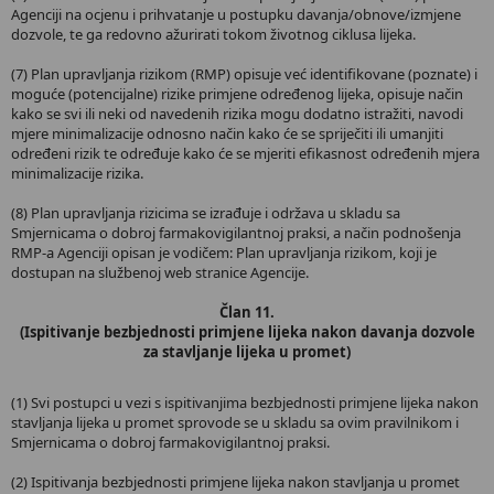
Agenciji na ocjenu i prihvatanje u postupku davanja/obnove/izmjene
dozvole, te ga redovno ažurirati tokom životnog ciklusa lijeka.
(7) Plan upravljanja rizikom (RMP) opisuje već identifikovane (poznate) i
moguće (potencijalne) rizike primjene određenog lijeka, opisuje način
kako se svi ili neki od navedenih rizika mogu dodatno istražiti, navodi
mjere minimalizacije odnosno način kako će se spriječiti ili umanjiti
određeni rizik te određuje kako će se mjeriti efikasnost određenih mjera
minimalizacije rizika.
(8) Plan upravljanja rizicima se izrađuje i održava u skladu sa
Smjernicama o dobroj farmakovigilantnoj praksi, a način podnošenja
RMP-a Agenciji opisan je vodičem: Plan upravljanja rizikom, koji je
dostupan na službenoj web stranice Agencije.
Član 11.
(Ispitivanje bezbjednosti primjene lijeka nakon davanja dozvole
za stavljanje lijeka u promet)
(1) Svi postupci u vezi s ispitivanjima bezbjednosti primjene lijeka nakon
stavljanja lijeka u promet sprovode se u skladu sa ovim pravilnikom i
Smjernicama o dobroj farmakovigilantnoj praksi.
(2) Ispitivanja bezbjednosti primjene lijeka nakon stavljanja u promet