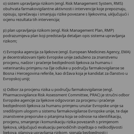
o) sistem upravljanja rizikom (engl. Risk Management System, RMS)
obuhvata farmakovigilantne aktivnosti i intervencije koje prepoznaju,
opisuju, sprečavaju i smanjuju rizike povezane s lijekovima, uključujući i
ocjenu rezultata tih intervencija;
p) plan upravljanja rizikom (engl. Risk Management Plan, RMP)
podrazumijeva plan koji predstavlja detaljan opis sistema upravljanja
rizikom;
r) Evropska agencija za lijekove (engl. European Medicines Agency, EMA)
je decentralizovani tijelo Evropske unije zaduženo za znanstvenu
procjenu, nadzor i praćenje bezbjednosti lijekova za humanu i
veterinarsku primjenu na čije odluke u području farmakovigilanse se
Bosna i Hercegovina referiše, kao država koja je kandidat za članstvo u
Evropskoj uniji;
s) Odbor za procjenu rizika u području farmakovigilanse (engl.
Pharmacovigilance Risk Assessment Committee, PRAC) je stručni odbor
Evropske agencije za lijekove odgovoran za procjenu i praćenje
bezbjednosti lijekova za humanu primjenu unutar Evropske unije sa
središnjom ulogom u sistemu farmakovigilanse Evropske unije, te daje
znanstvene preporuke o pitanjima koja se odnose na identifikaciju,
procjenu, smanjenje i komunikaciju rizika povezanih s primjenom
lijekova, uključujući evaluaciju periodičnih izvještaja o neškodljivosti
lijekova, planova upravljanja rizikom, signala bezbjednosti i