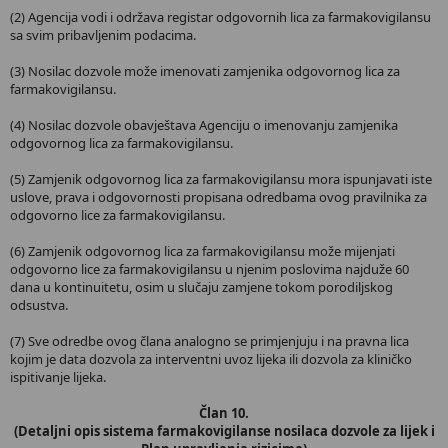
(2) Agencija vodi i održava registar odgovornih lica za farmakovigilansu
sa svim pribavljenim podacima.
(3) Nosilac dozvole može imenovati zamjenika odgovornog lica za
farmakovigilansu.
(4) Nosilac dozvole obavještava Agenciju o imenovanju zamjenika
odgovornog lica za farmakovigilansu.
(5) Zamjenik odgovornog lica za farmakovigilansu mora ispunjavati iste
uslove, prava i odgovornosti propisana odredbama ovog pravilnika za
odgovorno lice za farmakovigilansu.
(6) Zamjenik odgovornog lica za farmakovigilansu može mijenjati
odgovorno lice za farmakovigilansu u njenim poslovima najduže 60
dana u kontinuitetu, osim u slučaju zamjene tokom porodiljskog
odsustva.
(7) Sve odredbe ovog člana analogno se primjenjuju i na pravna lica
kojim je data dozvola za interventni uvoz lijeka ili dozvola za kliničko
ispitivanje lijeka.
Član 10.
(Detaljni opis sistema farmakovigilanse nosilaca dozvole za lijek i