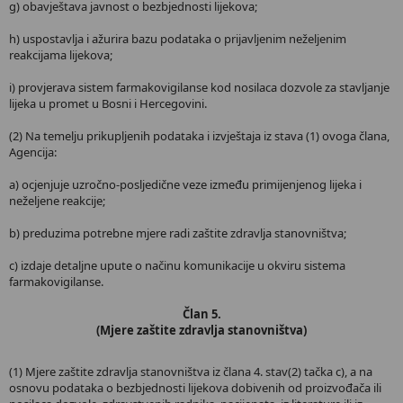
g) obavještava javnost o bezbjednosti lijekova;
h) uspostavlja i ažurira bazu podataka o prijavljenim neželjenim
reakcijama lijekova;
i) provjerava sistem farmakovigilanse kod nosilaca dozvole za stavljanje
lijeka u promet u Bosni i Hercegovini.
(2) Na temelju prikupljenih podataka i izvještaja iz stava (1) ovoga člana,
Agencija:
a) ocjenjuje uzročno-posljedične veze između primijenjenog lijeka i
neželjene reakcije;
b) preduzima potrebne mjere radi zaštite zdravlja stanovništva;
c) izdaje detaljne upute o načinu komunikacije u okviru sistema
farmakovigilanse.
Član 5.
(Mjere zaštite zdravlja stanovništva)
(1) Mjere zaštite zdravlja stanovništva iz člana 4. stav(2) tačka c), a na
osnovu podataka o bezbjednosti lijekova dobivenih od proizvođača ili