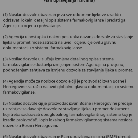
Plan upravljanja rizicima)
(1) Nosilac dozvole obavezan je za sve odobrene lijekove izraditi i
održavati lokalni detaljni opis sistema farmakovigilanse i predati ga
Agenciji na ocjenu i prihvatanje.
(2) Agencija u postupku i nakon postupka davanja dozvole za stavljanje
lijeka u promet može zatražiti na uvid i ocjenu cjelovitu glavnu
dokumentaciju o sistemu farmakovigilanse.
(3) Nosilac dozvole u slučaju izmjena detaljnog opisa sistema
farmakovigilanse dostavlja izmijenjeni sistem Agenciji na procjenu,
podnošenjem zahtjeva za izmjenu dozvole za stavljanje lijeka u promet.
(4) Agencija može za nosioce dozvole čiji je proizvođač izvan Bosne i
Hercegovine zatražiti na uvid globalnu glavnu dokumentaciju o sistemu
farmakovigilanse.
(5) Nosilac dozvole čiji je proizvođač izvan Bosne i Hercegovine predaje
uz zahtjev za davanje dozvole za stavljanje lijeka u promet dokument
koji treba sadržavati opis globalnog farmakovigilantnog sistema koji je
izradio proizvođač, i opis lokalnog farmakovigilantnog sistema nosioca
dozvole u Bosni i Hercegovini.
(6) Nosilac dozvole obavezan je Plan upravljanja rizicima (RMP) predati