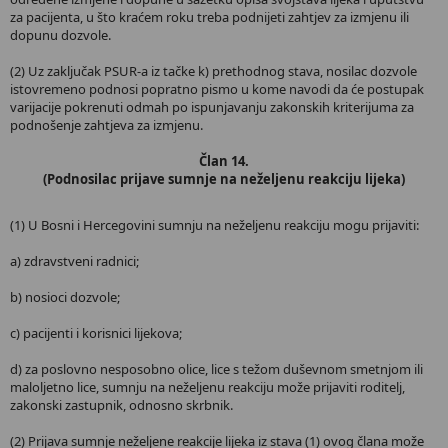
za pacijenta, u što kraćem roku treba podnijeti zahtjev za izmjenu ili
dopunu dozvole.
(2) Uz zaključak PSUR-a iz tačke k) prethodnog stava, nosilac dozvole
istovremeno podnosi popratno pismo u kome navodi da će postupak
varijacije pokrenuti odmah po ispunjavanju zakonskih kriterijuma za
podnošenje zahtjeva za izmjenu.
Član 14.
(Podnosilac prijave sumnje na neželjenu reakciju lijeka)
(1) U Bosni i Hercegovini sumnju na neželjenu reakciju mogu prijaviti:
a) zdravstveni radnici;
b) nosioci dozvole;
c) pacijenti i korisnici lijekova;
d) za poslovno nesposobno olice, lice s težom duševnom smetnjom ili
maloljetno lice, sumnju na neželjenu reakciju može prijaviti roditelj,
zakonski zastupnik, odnosno skrbnik.
(2) Prijava sumnje neželjene reakcije lijeka iz stava (1) ovog člana može