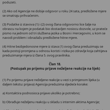
poduzeti.
(2) Ako od Agencije ne dobije odgovor u roku 24 sata, predložene mjere
se smatraju prihvaćenim.
(3) Podatke iz stavova (1) i (2) ovog člana odgovorno lice šalje na
obrascu na kojem je podatak bio dostavljen nosiocu dozvole, uz prateće
pismo na jednom od tri službena jezika u Bosni i Hercegovini, u kom se
navodi problem i obrazlažu predložene hitne mjere.
(4) Hitne bezbjedonosne mjere iz stava (1) ovog člana preduzimaju se
kada postoji promjena u odnosu koristi i rizika po zdravlje koja zahtijeva
preduzimanje mjera iz člana 5. ovog pravilnika.
Član 18.
(Postupak po prijemu prijave neželjene reakcije na lijek)
(1) Po prijemu prijave neželjene reakcije u vezi s primjenom lijeka (u
daljem tekstu: prijava) Agencija preduzima sljedeće korake:
a) Kontaktira podnosioca prijave ukoliko je potrebno;
b) Obrađuje neželjenu reakciju u skladu s internim aktima Agencije;