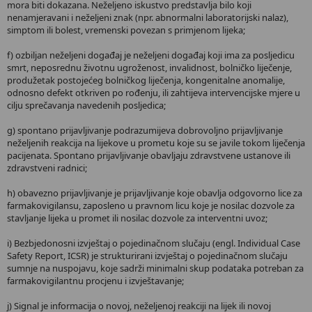
mora biti dokazana. Neželjeno iskustvo predstavlja bilo koji
nenamjeravani i neželjeni znak (npr. abnormalni laboratorijski nalaz),
simptom ili bolest, vremenski povezan s primjenom lijeka;
f) ozbiljan neželjeni događaj je neželjeni događaj koji ima za posljedicu
smrt, neposrednu životnu ugroženost, invalidnost, bolničko liječenje,
produžetak postojećeg bolničkog liječenja, kongenitalne anomalije,
odnosno defekt otkriven po rođenju, ili zahtijeva intervencijske mjere u
cilju sprečavanja navedenih posljedica;
g) spontano prijavljivanje podrazumijeva dobrovoljno prijavljivanje
neželjenih reakcija na lijekove u prometu koje su se javile tokom liječenja
pacijenata. Spontano prijavljivanje obavljaju zdravstvene ustanove ili
zdravstveni radnici;
h) obavezno prijavljivanje je prijavljivanje koje obavlja odgovorno lice za
farmakovigilansu, zaposleno u pravnom licu koje je nosilac dozvole za
stavljanje lijeka u promet ili nosilac dozvole za interventni uvoz;
i) Bezbjedonosni izvještaj o pojedinačnom slučaju (engl. Individual Case
Safety Report, ICSR) je strukturirani izvještaj o pojedinačnom slučaju
sumnje na nuspojavu, koje sadrži minimalni skup podataka potreban za
farmakovigilantnu procjenu i izvještavanje;
j) Signal je informacija o novoj, neželjenoj reakciji na lijek ili novoj