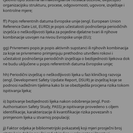
organizacijsku strukturu, procese, odgovornosti, ugovore, izvještaje i
kontrolne mjere;
ff) Popis referentnih datuma Evropske unije (engl. European Union
Reference Date List, EURD) je popis učestalosti podnošenja periodičnih
izvješća o neškodljivosti lijeka za pojedine djelatne tvari ili njihove
kombinacije usvojen na nivou Evropske unije (EU);
gg) Privremeni popis je popis aktivnih supstanci ili njihovih kombinacija
za koje se privremeno primjenjuju prethodno utvrđeni rokovi i
učestalost podnošenja periodičnih izvještaja o bezbjednosti lijekova dok
ne budu uključene u popis referentnih datuma Evropske unije;
hh) Periodični izvještaj o neškodljivosti lijeka u fazi kliničkog razvoja
(engl. Development Safety Update Report, DSUR) je izvještaj koje se
podnosi nadležnim tijelima kako bi se obezbjedila procjena rizika tokom
ispitivanja lijeka;
ii) Ispitivanje bezbjednosti lijeka nakon odobrenja (engl. Post-
Authorisation Safety Study, PASS) je ispitivanje provedeno s ciljem
identifikacije, karakterizacije ili kvantifikacije rizika povezanih s
primjenom lijeka u stvarnoj populaciji;
jj) Faktor odjeka je bibliometrijski pokazatelj koji mjeri prosječni broj