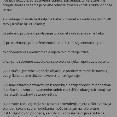
nosilaca dozvole, zdravstvenih radnika, pacijenata, iz literature ili iz
drugih izvora i na temelju ocjene odnosa između koristi i rizika, odnose
se na:
a) ukidanje dozvole za stavljanje lijeka u promet u skladu sa članom 40.
stav (3) tačke b) i c) Zakona;
b) zabranu prodaje ili povlačenje iz prometa određene serije lijeka;
c) preduzimanje predloženih/odobrenih hitnih sigurnosnih mjera;
d) odobravanje i preduzimanje mjera minimizacije rizika;
e) izmjene i dopune sažetka opisa svojstava lijeka i upute za pacijenta;
(2) U slučaju potrebe, Agencija objavljuje preduzete mjere iz stava (1)
ovog člana putem službene web stranice Agencije.
(3) Obavještavanje zdravstvenih radnika o bezbjedonosnim podacima
(kao što su pismo zdravstvenim radnicima i slične obavijesti) ubraja se u
mjere zaštite zdravlja stanovništva.
(4) U svom radu Agencija se, u svrhu provođenja mjera zaštite zdravlja
stanovništva, u svojim odlukama može oslanjati na referentne
institucije iz ovog područja, kao što su Komisija za ocjenu rizika na