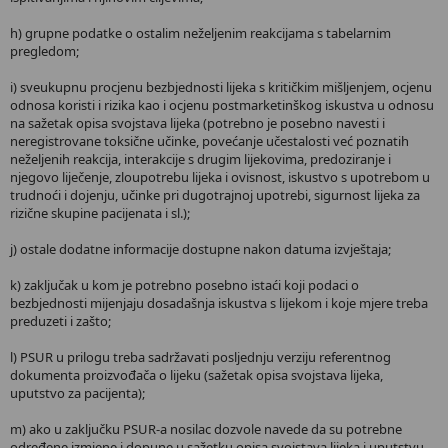
h) grupne podatke o ostalim neželjenim reakcijama s tabelarnim
pregledom;
i) sveukupnu procjenu bezbjednosti lijeka s kritičkim mišljenjem, ocjenu
odnosa koristi i rizika kao i ocjenu postmarketinškog iskustva u odnosu
na sažetak opisa svojstava lijeka (potrebno je posebno navesti i
neregistrovane toksične učinke, povećanje učestalosti već poznatih
neželjenih reakcija, interakcije s drugim lijekovima, predoziranje i
njegovo liječenje, zloupotrebu lijeka i ovisnost, iskustvo s upotrebom u
trudnoći i dojenju, učinke pri dugotrajnoj upotrebi, sigurnost lijeka za
rizične skupine pacijenata i sl.);
j) ostale dodatne informacije dostupne nakon datuma izvještaja;
k) zaključak u kom je potrebno posebno istaći koji podaci o
bezbjednosti mijenjaju dosadašnja iskustva s lijekom i koje mjere treba
preduzeti i zašto;
l) PSUR u prilogu treba sadržavati posljednju verziju referentnog
dokumenta proizvođača o lijeku (sažetak opisa svojstava lijeka,
uputstvo za pacijenta);
m) ako u zaključku PSUR-a nosilac dozvole navede da su potrebne
određene izmjene i dopune u sažetku opisa svojstava lijeka i uputstvu