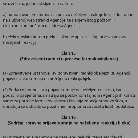
se izvršiti na jedan od sljedećih načina:
a) popunjavanjem obrasca za prijavu neželjene reakcije koji je dostupan
na službenoj web stranici Agencije, te slanjem istog poštom ili
elektronskom poštom na adresu Agencije;
b) elektronskim putem preko službene aplikacije Agencije za prijavu
neželjenih reakcija.
Član 15.
(Zdravstveni radnici u procesu farmakovigilanse)
(1) Zdravstvene ustanove i svi zdravstveni radnici obavezni su Agenciji
prijaviti svaku sumnju na neželjenu reakciju lijeka.
(2) Podaci o podnosiocu prijave sumnje na neželjenu reakciju, kao i
podaci o pacijentima, smatraju se poslovnom tajnom i Agencija ih koristi
samo za potrebe farmakovigilanse i čuvanja zdravlja stanovništva, a
obrađuju se u skladu sa pozitivnim propisima za zaštitu ličnih podataka.
Član 16.
(Sadržaj ispravne prijave sumnje na neželjenu reakciju lijeka)
(1) Ispravna prijava sumnje na neželjenu reakciju treba sadržavati