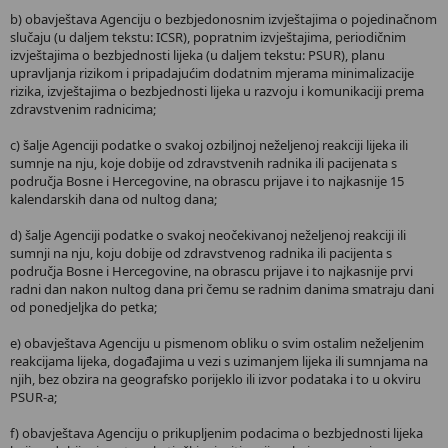
b) obavještava Agenciju o bezbjedonosnim izvještajima o pojedinačnom
slučaju (u daljem tekstu: ICSR), popratnim izvještajima, periodičnim
izvještajima o bezbjednosti lijeka (u daljem tekstu: PSUR), planu
upravljanja rizikom i pripadajućim dodatnim mjerama minimalizacije
rizika, izvještajima o bezbjednosti lijeka u razvoju i komunikaciji prema
zdravstvenim radnicima;
c) šalje Agenciji podatke o svakoj ozbiljnoj neželjenoj reakciji lijeka ili
sumnje na nju, koje dobije od zdravstvenih radnika ili pacijenata s
područja Bosne i Hercegovine, na obrascu prijave i to najkasnije 15
kalendarskih dana od nultog dana;
d) šalje Agenciji podatke o svakoj neočekivanoj neželjenoj reakciji ili
sumnji na nju, koju dobije od zdravstvenog radnika ili pacijenta s
područja Bosne i Hercegovine, na obrascu prijave i to najkasnije prvi
radni dan nakon nultog dana pri čemu se radnim danima smatraju dani
od ponedjeljka do petka;
e) obavještava Agenciju u pismenom obliku o svim ostalim neželjenim
reakcijama lijeka, događajima u vezi s uzimanjem lijeka ili sumnjama na
njih, bez obzira na geografsko porijeklo ili izvor podataka i to u okviru
PSUR-a;
f) obavještava Agenciju o prikupljenim podacima o bezbjednosti lijeka