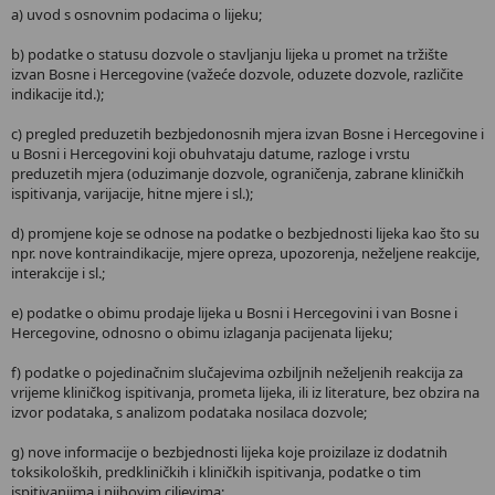
a) uvod s osnovnim podacima o lijeku;
b) podatke o statusu dozvole o stavljanju lijeka u promet na tržište
izvan Bosne i Hercegovine (važeće dozvole, oduzete dozvole, različite
indikacije itd.);
c) pregled preduzetih bezbjedonosnih mjera izvan Bosne i Hercegovine i
u Bosni i Hercegovini koji obuhvataju datume, razloge i vrstu
preduzetih mjera (oduzimanje dozvole, ograničenja, zabrane kliničkih
ispitivanja, varijacije, hitne mjere i sl.);
d) promjene koje se odnose na podatke o bezbjednosti lijeka kao što su
npr. nove kontraindikacije, mjere opreza, upozorenja, neželjene reakcije,
interakcije i sl.;
e) podatke o obimu prodaje lijeka u Bosni i Hercegovini i van Bosne i
Hercegovine, odnosno o obimu izlaganja pacijenata lijeku;
f) podatke o pojedinačnim slučajevima ozbiljnih neželjenih reakcija za
vrijeme kliničkog ispitivanja, prometa lijeka, ili iz literature, bez obzira na
izvor podataka, s analizom podataka nosilaca dozvole;
g) nove informacije o bezbjednosti lijeka koje proizilaze iz dodatnih
toksikoloških, predkliničkih i kliničkih ispitivanja, podatke o tim
ispitivanjima i njihovim ciljevima;