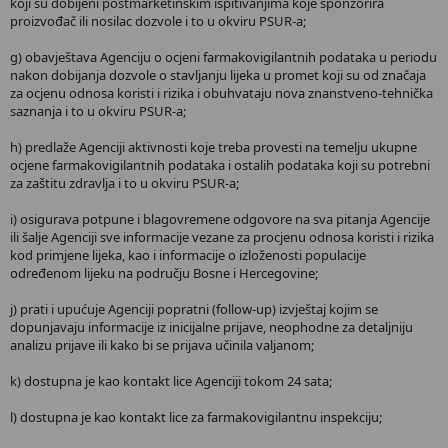
koji su dobijeni postmarketinškim ispitivanjima koje sponzorira
proizvođač ili nosilac dozvole i to u okviru PSUR-a;
g) obavještava Agenciju o ocjeni farmakovigilantnih podataka u periodu
nakon dobijanja dozvole o stavljanju lijeka u promet koji su od značaja
za ocjenu odnosa koristi i rizika i obuhvataju nova znanstveno-tehnička
saznanja i to u okviru PSUR-a;
h) predlaže Agenciji aktivnosti koje treba provesti na temelju ukupne
ocjene farmakovigilantnih podataka i ostalih podataka koji su potrebni
za zaštitu zdravlja i to u okviru PSUR-a;
i) osigurava potpune i blagovremene odgovore na sva pitanja Agencije
ili šalje Agenciji sve informacije vezane za procjenu odnosa koristi i rizika
kod primjene lijeka, kao i informacije o izloženosti populacije
određenom lijeku na području Bosne i Hercegovine;
j) prati i upućuje Agenciji popratni (follow-up) izvještaj kojim se
dopunjavaju informacije iz inicijalne prijave, neophodne za detaljniju
analizu prijave ili kako bi se prijava učinila valjanom;
k) dostupna je kao kontakt lice Agenciji tokom 24 sata;
l) dostupna je kao kontakt lice za farmakovigilantnu inspekciju;