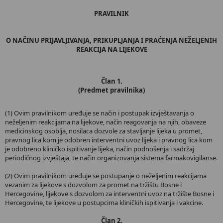
PRAVILNIK
O NAČINU PRIJAVLJIVANJA, PRIKUPLJANJA I PRAĆENJA NEŽELJENIH
REAKCIJA NA LIJEKOVE
Član 1.
(Predmet pravilnika)
(1) Ovim pravilnikom uređuje se način i postupak izvještavanja o
neželjenim reakcijama na lijekove, način reagovanja na njih, obaveze
medicinskog osoblja, nosilaca dozvole za stavljanje lijeka u promet,
pravnog lica kom je odobren interventni uvoz lijeka i pravnog lica kom
je odobreno kliničko ispitivanje lijeka, način podnošenja i sadržaj
periodičnog izvještaja, te način organizovanja sistema farmakovigilanse.
(2) Ovim pravilnikom uređuje se postupanje o neželjenim reakcijama
vezanim za lijekove s dozvolom za promet na tržištu Bosne i
Hercegovine, lijekove s dozvolom za interventni uvoz na tržište Bosne i
Hercegovine, te lijekove u postupcima kliničkih ispitivanja i vakcine.
Član 2.