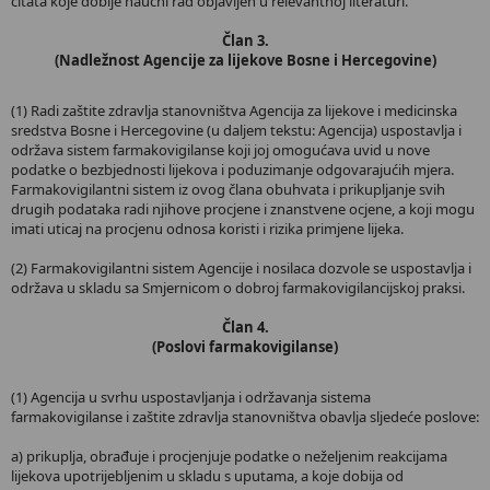
citata koje dobije naučni rad objavljen u relevantnoj literaturi.
Član 3.
(Nadležnost Agencije za lijekove Bosne i Hercegovine)
(1) Radi zaštite zdravlja stanovništva Agencija za lijekove i medicinska
sredstva Bosne i Hercegovine (u daljem tekstu: Agencija) uspostavlja i
održava sistem farmakovigilanse koji joj omogućava uvid u nove
podatke o bezbjednosti lijekova i poduzimanje odgovarajućih mjera.
Farmakovigilantni sistem iz ovog člana obuhvata i prikupljanje svih
drugih podataka radi njihove procjene i znanstvene ocjene, a koji mogu
imati uticaj na procjenu odnosa koristi i rizika primjene lijeka.
(2) Farmakovigilantni sistem Agencije i nosilaca dozvole se uspostavlja i
održava u skladu sa Smjernicom o dobroj farmakovigilancijskoj praksi.
Član 4.
(Poslovi farmakovigilanse)
(1) Agencija u svrhu uspostavljanja i održavanja sistema
farmakovigilanse i zaštite zdravlja stanovništva obavlja sljedeće poslove:
a) prikuplja, obrađuje i procjenjuje podatke o neželjenim reakcijama
lijekova upotrijebljenim u skladu s uputama, a koje dobija od