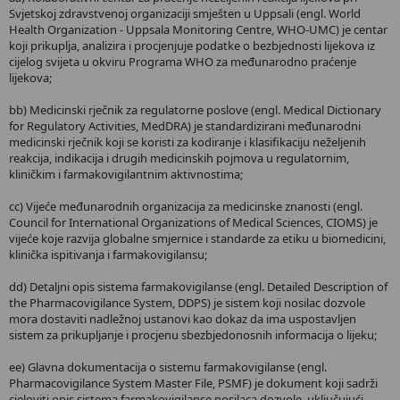
Svjetskoj zdravstvenoj organizaciji smješten u Uppsali (engl. World
Health Organization - Uppsala Monitoring Centre, WHO-UMC) je centar
koji prikuplja, analizira i procjenjuje podatke o bezbjednosti lijekova iz
cijelog svijeta u okviru Programa WHO za međunarodno praćenje
lijekova;
bb) Medicinski rječnik za regulatorne poslove (engl. Medical Dictionary
for Regulatory Activities, MedDRA) je standardizirani međunarodni
medicinski rječnik koji se koristi za kodiranje i klasifikaciju neželjenih
reakcija, indikacija i drugih medicinskih pojmova u regulatornim,
kliničkim i farmakovigilantnim aktivnostima;
cc) Vijeće međunarodnih organizacija za medicinske znanosti (engl.
Council for International Organizations of Medical Sciences, CIOMS) je
vijeće koje razvija globalne smjernice i standarde za etiku u biomedicini,
klinička ispitivanja i farmakovigilansu;
dd) Detaljni opis sistema farmakovigilanse (engl. Detailed Description of
the Pharmacovigilance System, DDPS) je sistem koji nosilac dozvole
mora dostaviti nadležnoj ustanovi kao dokaz da ima uspostavljen
sistem za prikupljanje i procjenu sbezbjedonosnih informacija o lijeku;
ee) Glavna dokumentacija o sistemu farmakovigilanse (engl.
Pharmacovigilance System Master File, PSMF) je dokument koji sadrži
cjeloviti opis sistema farmakovigilanse nosilaca dozvole, uključujući