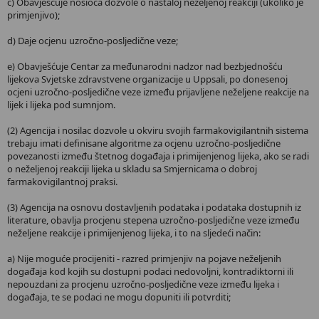
c) Obavješćuje nosioca dozvole o nastaloj neželjenoj reakciji (ukoliko je
primjenjivo);
d) Daje ocjenu uzročno-posljedične veze;
e) Obavješćuje Centar za međunarodni nadzor nad bezbjednošću
lijekova Svjetske zdravstvene organizacije u Uppsali, po donesenoj
ocjeni uzročno-posljedične veze između prijavljene neželjene reakcije na
lijek i lijeka pod sumnjom.
(2) Agencija i nosilac dozvole u okviru svojih farmakovigilantnih sistema
trebaju imati definisane algoritme za ocjenu uzročno-posljedične
povezanosti između štetnog događaja i primijenjenog lijeka, ako se radi
o neželjenoj reakciji lijeka u skladu sa Smjernicama o dobroj
farmakovigilantnoj praksi.
(3) Agencija na osnovu dostavljenih podataka i podataka dostupnih iz
literature, obavlja procjenu stepena uzročno-posljedične veze između
neželjene reakcije i primijenjenog lijeka, i to na sljedeći način:
a) Nije moguće procijeniti - razred primjenjiv na pojave neželjenih
događaja kod kojih su dostupni podaci nedovoljni, kontradiktorni ili
nepouzdani za procjenu uzročno-posljedične veze između lijeka i
događaja, te se podaci ne mogu dopuniti ili potvrditi;