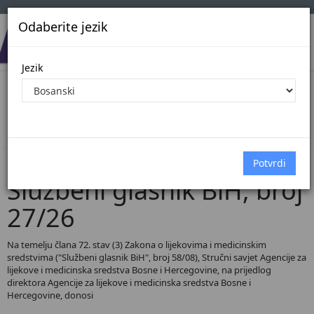
Odaberite jezik
Jezik
Pregled Dokumenata| Broj 27/26
Početna
Dokumenti
Službeni glasnik BiH
Dokumenti pregled
Službeni glasnik BiH, broj
27/26
Na temelju člana 72. stav (3) Zakona o lijekovima i medicinskim
sredstvima ("Službeni glasnik BiH", broj 58/08), Stručni savjet Agencije za
lijekove i medicinska sredstva Bosne i Hercegovine, na prijedlog
direktora Agencije za lijekove i medicinska sredstva Bosne i
Hercegovine, donosi