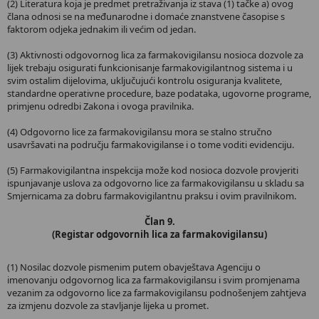
(2) Literatura koja je predmet pretraživanja iz stava (1) tačke a) ovog
člana odnosi se na međunarodne i domaće znanstvene časopise s
faktorom odjeka jednakim ili većim od jedan.
(3) Aktivnosti odgovornog lica za farmakovigilansu nosioca dozvole za
lijek trebaju osigurati funkcionisanje farmakovigilantnog sistema i u
svim ostalim dijelovima, uključujući kontrolu osiguranja kvalitete,
standardne operativne procedure, baze podataka, ugovorne programe,
primjenu odredbi Zakona i ovoga pravilnika.
(4) Odgovorno lice za farmakovigilansu mora se stalno stručno
usavršavati na području farmakovigilanse i o tome voditi evidenciju.
(5) Farmakovigilantna inspekcija može kod nosioca dozvole provjeriti
ispunjavanje uslova za odgovorno lice za farmakovigilansu u skladu sa
Smjernicama za dobru farmakovigilantnu praksu i ovim pravilnikom.
Član 9.
(Registar odgovornih lica za farmakovigilansu)
(1) Nosilac dozvole pismenim putem obavještava Agenciju o
imenovanju odgovornog lica za farmakovigilansu i svim promjenama
vezanim za odgovorno lice za farmakovigilansu podnošenjem zahtjeva
za izmjenu dozvole za stavljanje lijeka u promet.