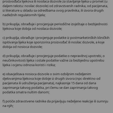
proizvođača lijekova ili nosilaca dozvole za stavljanje lijeka u promet (u
daljem tekstu: nosilac dozvole) od zdravstvenih radnika, od pacijenata,
iz literature u skladu sa odredbama ovog pravilnika, ili izvora drugih
nadležnih regulatornih tijela;
b) prikuplja, obrađuje i procjenjuje periodične izvještaje o bezbjednosti
lijekova koje dobija od nosilaca dozvole;
c) prikuplja, obrađuje i procjenjuje podatke iz postmarketinških kliničkih
ispitivanja lijeka koje sponzorira proizvođač ili nosilac dozvole, a koje
dobija od nosioca dozvole;
d) prikuplja, obrađuje i procjenjuje podatke o nepravilnoj upotrebi, o
neučinkovitosti lijeka i ostale podatke važne za bezbjednu upotrebu
lijeka i ocjenu odnosa koristi i rizika;
e) obavještava nosioca dozvole o svim ozbiljnim neželjenim
djelovanjima lijekova koje dobije iz drugih izvora (npr. direktno od
pacijenata ili udruženja pacijenata), najkasnije 15 dana od dana
zaprimanja takvog podatka, pri čemu se dan zaprimanja takvog
podatka smatra nultim danom;
f) potiče zdravstvene radnike da prijavljuju neželjene reakcije ili sumnju
na njih;