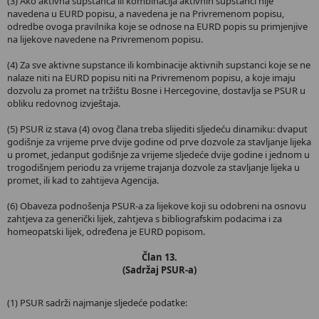
(3) Ako aktivna supstanca ili kombinacija aktivnih supstanci nije
navedena u EURD popisu, a navedena je na Privremenom popisu,
odredbe ovoga pravilnika koje se odnose na EURD popis su primjenjive
na lijekove navedene na Privremenom popisu.
(4) Za sve aktivne supstance ili kombinacije aktivnih supstanci koje se ne
nalaze niti na EURD popisu niti na Privremenom popisu, a koje imaju
dozvolu za promet na tržištu Bosne i Hercegovine, dostavlja se PSUR u
obliku redovnog izvještaja.
(5) PSUR iz stava (4) ovog člana treba slijediti sljedeću dinamiku: dvaput
godišnje za vrijeme prve dvije godine od prve dozvole za stavljanje lijeka
u promet, jedanput godišnje za vrijeme sljedeće dvije godine i jednom u
trogodišnjem periodu za vrijeme trajanja dozvole za stavljanje lijeka u
promet, ili kad to zahtijeva Agencija.
(6) Obaveza podnošenja PSUR-a za lijekove koji su odobreni na osnovu
zahtjeva za generički lijek, zahtjeva s bibliografskim podacima i za
homeopatski lijek, određena je EURD popisom.
Član 13.
(Sadržaj PSUR-a)
(1) PSUR sadrži najmanje sljedeće podatke: