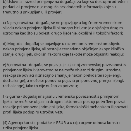
b) Uslovna - razred primjenjiv na događaje za koje su dostupni određeni
podaci, ali procjena nije moguća bez dodatnih informacija koje su
trenutno u prikupljanju ili provjeri;
c) Nije vjerovatna - događaj se ne pojavljuje u logičnom vremenskom
slijedu nakon primjene lijeka ili bi mogao biti jasnije objašnjen drugim
uzrocima kao što su bolest, drugo liječenje, okolišni ili toksični faktori;
d) Moguća - događaj se pojavljuje u razumnom vremenskom slijedu
nakon primjene lijeka, ali postoji alternativno objašnjenje (npr. kliničko
stanje, drugi lijek, okolišni faktori) koje takođe može objasniti reakciju;
e) Vjerovatna - događaj se pojavljuje u jasnoj vremenskoj povezanosti s
primjenom lijeka i vjerovatno se ne može objasniti drugim uzrocima,
reakcija se povlači ili značajno smanjuje nakon prekida terapije (engl.
dechallenge), a može se ponovno pojaviti pri ponovnoj primjeni (engl.
rechallenge), iako to nije nužno za potvrdu;
f) Sigurna - događaj ima jasnu vremensku povezanost s primjenom
lijeka, ne može se objasniti drugim faktorima i postoji potvrđeni povrat
reakcije pri ponovnoj primjeni lijeka, farmakološki mehanizam ili poznati
profil lijeka podupiru uzročnu vezu.
(4) Agencija koristi i podatke iz PSUR-a u cilju ocjene odnosa koristi i
rizika primjene lijeka.