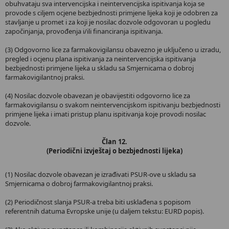
obuhvataju sva intervencijska i neintervencijska ispitivanja koja se
provode s ciljem ocjene bezbjednosti primjene lijeka koji je odobren za
stavljanje u promet i za koji je nosilac dozvole odgovoran u pogledu
započinjanja, provođenja i/ili financiranja ispitivanja.
(3) Odgovorno lice za farmakovigilansu obavezno je uključeno u izradu,
pregled i ocjenu plana ispitivanja za neintervencijska ispitivanja
bezbjednosti primjene lijeka u skladu sa Smjernicama o dobroj
farmakovigilantnoj praksi.
(4) Nosilac dozvole obavezan je obavijestiti odgovorno lice za
farmakovigilansu o svakom neintervencijskom ispitivanju bezbjednosti
primjene lijeka i imati pristup planu ispitivanja koje provodi nosilac
dozvole.
Član 12.
(Periodični izvještaj o bezbjednosti lijeka)
(1) Nosilac dozvole obavezan je izrađivati PSUR-ove u skladu sa
Smjernicama o dobroj farmakovigilantnoj praksi.
(2) Periodičnost slanja PSUR-a treba biti usklađena s popisom
referentnih datuma Evropske unije (u daljem tekstu: EURD popis).