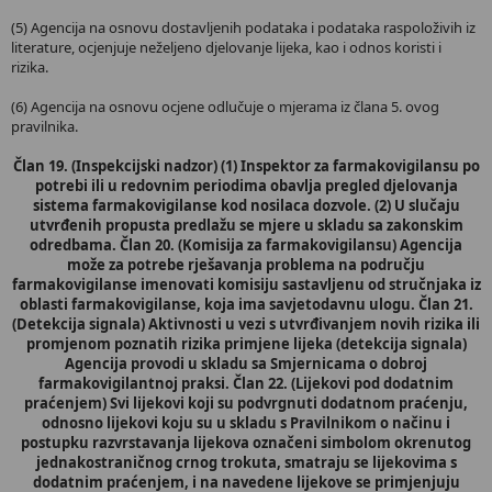
(5) Agencija na osnovu dostavljenih podataka i podataka raspoloživih iz
literature, ocjenjuje neželjeno djelovanje lijeka, kao i odnos koristi i
rizika.
(6) Agencija na osnovu ocjene odlučuje o mjerama iz člana 5. ovog
pravilnika.
Član 19. (Inspekcijski nadzor) (1) Inspektor za farmakovigilansu po
potrebi ili u redovnim periodima obavlja pregled djelovanja
sistema farmakovigilanse kod nosilaca dozvole. (2) U slučaju
utvrđenih propusta predlažu se mjere u skladu sa zakonskim
odredbama. Član 20. (Komisija za farmakovigilansu) Agencija
može za potrebe rješavanja problema na području
farmakovigilanse imenovati komisiju sastavljenu od stručnjaka iz
oblasti farmakovigilanse, koja ima savjetodavnu ulogu. Član 21.
(Detekcija signala) Aktivnosti u vezi s utvrđivanjem novih rizika ili
promjenom poznatih rizika primjene lijeka (detekcija signala)
Agencija provodi u skladu sa Smjernicama o dobroj
farmakovigilantnoj praksi. Član 22. (Lijekovi pod dodatnim
praćenjem) Svi lijekovi koji su podvrgnuti dodatnom praćenju,
odnosno lijekovi koju su u skladu s Pravilnikom o načinu i
postupku razvrstavanja lijekova označeni simbolom okrenutog
jednakostraničnog crnog trokuta, smatraju se lijekovima s
dodatnim praćenjem, i na navedene lijekove se primjenjuju