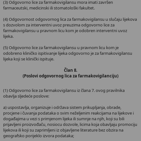
(3) Odgovorno lice za farmakovigilansu mora imati završen
farmaceutski, medicinski ili stomatološki fakultet.
(4) Odgovornost odgovornog lica za farmakovigilansu u slučaju lijekova
s dozvolom za interventni uvoz preuzima odgovorno lice za
farmakovigilansu u pravnom licu kom je odobren interventni uvoz
lijeka.
(5) Odgovorno lice za farmakovigilansu u pravnom licu kom je
odobreno kliničko ispitivanje lijeka odgovorno je za farmakovigilansu
lijeka koji se klinički ispituje.
Član 8.
(Poslovi odgovornog lica za farmakovigilanciju)
(1) Odgovorno lice za farmakovigilansu iz člana 7. ovog pravilnika
obavlja sljedeće poslove:
a) uspostavlja, organizuje i održava sistem prikupljanja, obrade,
procjene i čuvanja podataka o svim neželjenim reakcijama na lijekove i
događajima u vezi s primjenom lijeka ili sumnje na njih, koji su bili
prijavljeni proizvođaču, nosiоcu dozvole, licima koja obavljaju promociju
lijekova ili koji su zaprimljeni iz objavljene literature bez obzira na
geografsko porijeklo izvora podataka;