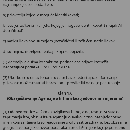
najmanje sljedeće podatke o:
a) prijavitelju kojeg je moguće identifikovati;
b) pacijentu/korisniku lijeka kojeg je moguće identifikovati (inicijali i/ili
dob i/ili pol);
c) nazivu lijeka pod sumnjom (nezaštićeni ili zaštićeni naziv lijeka);
d) sumnji na neželjenu reakciju koja se pojavila.
(2) Agencija je dužna kontaktirati podnosioca prijave i zatražiti
nedostajuće podatke u roku od 7 dana.
(3) Ukoliko se u ostavljenom roku pribave nedostajuće informacije,
prijava se može smatrati ispravnom i proslijediti na dalje postupanje.
Član 17.
(Obavještavanje Agencije o hitnim bezbjedonosnim mjerama)
(1) Odgovorno lice za farmakovigilansu hitno, a najkasnije 24 sata od
zaprimanja iste, obavještava Agenciju o svakoj hitnoj bezbjedonosnoj
mjeri koja zahtijeva brzo reagovanje u cilju zaštite zdravlja, bez obzira na
geografsko porijeklo i izvor podataka, i predlaže mjere koje je potrebno