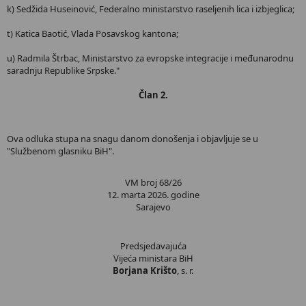
k) Sedžida Huseinović, Federalno ministarstvo raseljenih lica i izbjeglica;
t) Katica Baotić, Vlada Posavskog kantona;
u) Radmila Štrbac, Ministarstvo za evropske integracije i međunarodnu
saradnju Republike Srpske."
Član 2.
Ova odluka stupa na snagu danom donošenja i objavljuje se u
"Službenom glasniku BiH".
VM broj 68/26
12. marta 2026. godine
Sarajevo
Predsjedavajuća
Vijeća ministara BiH
Borjana Krišto
, s. r.