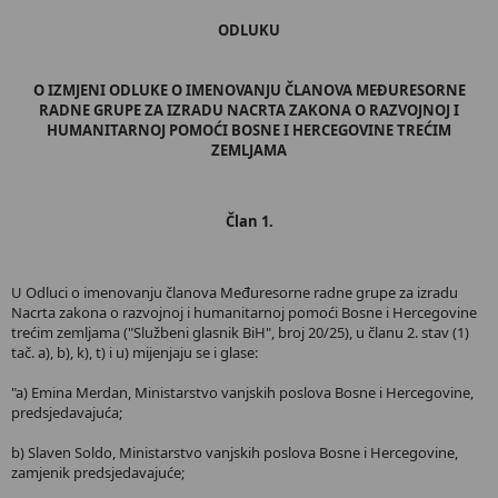
ODLUKU
O IZMJENI ODLUKE O IMENOVANJU ČLANOVA MEĐURESORNE
RADNE GRUPE ZA IZRADU NACRTA ZAKONA O RAZVOJNOJ I
HUMANITARNOJ POMOĆI BOSNE I HERCEGOVINE TREĆIM
ZEMLJAMA
Član 1.
U Odluci o imenovanju članova Međuresorne radne grupe za izradu
Nacrta zakona o razvojnoj i humanitarnoj pomoći Bosne i Hercegovine
trećim zemljama ("Službeni glasnik BiH", broj 20/25), u članu 2. stav (1)
tač. a), b), k), t) i u) mijenjaju se i glase:
"a) Emina Merdan, Ministarstvo vanjskih poslova Bosne i Hercegovine,
predsjedavajuća;
b) Slaven Soldo, Ministarstvo vanjskih poslova Bosne i Hercegovine,
zamjenik predsjedavajuće;