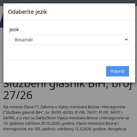
Odaberite jezik
Jezik
Pregled Dokumenata| Broj 27/26
Početna
Dokumenti
Službeni glasnik BiH
Dokumenti pregled
Službeni glasnik BiH, broj
27/26
Na osnovu člana 17. Zakona o Vijeću ministara Bosne i Hercegovine
("Službeni glasnik BiH", br. 30/03, 42/03, 81/06, 76/07, 81/07, 94/07 i
24/08), a u vezi sa Zaključkom Vijeća ministara Bosne i Hercegovine sa
19. sjednice održane 29.10.2020. godine, Vijeće ministara Bosne i
Hercegovine, na 105. sjednici, održanoj 12.3.2026. godine, donijelo je