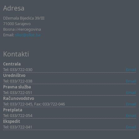
Adresa
Džemala Bijedića 39/III
71000 Sarajevo
Bosna i Hercegovina
Email:
sllist@sllist.ba
Kontakti
Centrala
Tel: 033/722-030
Email
Uredništvo
Tel: 033/722-038
Email
Pravna služba
Tel: 033/722-051
Email
Računovodstvo
Tel: 033/722-045, Fax: 033/722-046
Email
Pretplata
Tel: 033/722-054
Email
Ekspedit
Tel: 033/722-041
Email