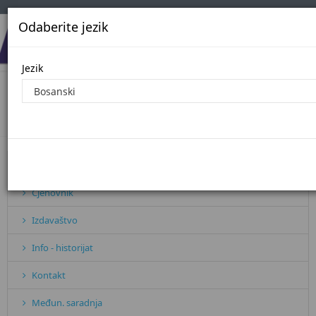
Odaberite jezik
Jezik
Javne nabavke - 2017. godina
Početna
Javne nabavke - 2017. godina
Pretplata
Cjenovnik
Izdavaštvo
Info - historijat
Kontakt
Međun. saradnja