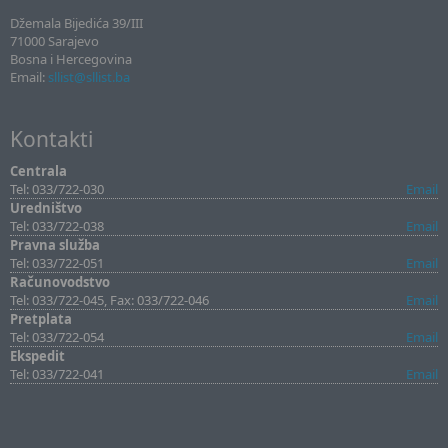
Džemala Bijedića 39/III
71000 Sarajevo
Bosna i Hercegovina
Email:
sllist@sllist.ba
Kontakti
Centrala
Tel: 033/722-030
Email
Uredništvo
Tel: 033/722-038
Email
Pravna služba
Tel: 033/722-051
Email
Računovodstvo
Tel: 033/722-045, Fax: 033/722-046
Email
Pretplata
Tel: 033/722-054
Email
Ekspedit
Tel: 033/722-041
Email