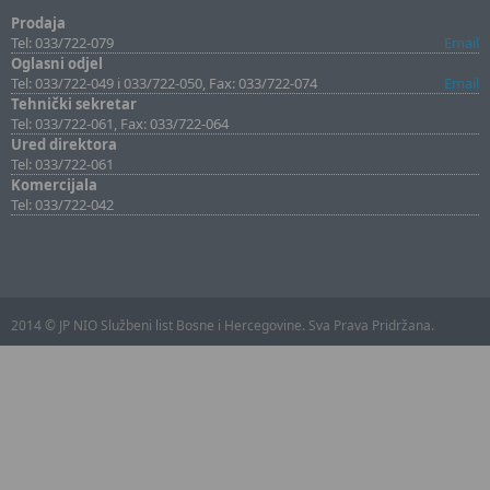
Prodaja
Tel: 033/722-079
Email
Oglasni odjel
Tel: 033/722-049 i 033/722-050, Fax: 033/722-074
Email
Tehnički sekretar
Tel: 033/722-061, Fax: 033/722-064
Ured direktora
Tel: 033/722-061
Komercijala
Tel: 033/722-042
2014 © JP NIO Službeni list Bosne i Hercegovine. Sva Prava Pridržana.