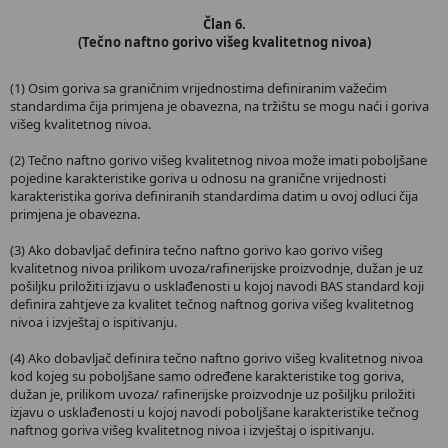
Član 6.
(Tečno naftno gorivo višeg kvalitetnog nivoa)
(1) Osim goriva sa graničnim vrijednostima definiranim važećim
standardima čija primjena je obavezna, na tržištu se mogu naći i goriva
višeg kvalitetnog nivoa.
(2) Tečno naftno gorivo višeg kvalitetnog nivoa može imati poboljšane
pojedine karakteristike goriva u odnosu na granične vrijednosti
karakteristika goriva definiranih standardima datim u ovoj odluci čija
primjena je obavezna.
(3) Ako dobavljač definira tečno naftno gorivo kao gorivo višeg
kvalitetnog nivoa prilikom uvoza/rafinerijske proizvodnje, dužan je uz
pošiljku priložiti izjavu o usklađenosti u kojoj navodi BAS standard koji
definira zahtjeve za kvalitet tečnog naftnog goriva višeg kvalitetnog
nivoa i izvještaj o ispitivanju.
(4) Ako dobavljač definira tečno naftno gorivo višeg kvalitetnog nivoa
kod kojeg su poboljšane samo određene karakteristike tog goriva,
dužan je, prilikom uvoza/ rafinerijske proizvodnje uz pošiljku priložiti
izjavu o usklađenosti u kojoj navodi poboljšane karakteristike tečnog
naftnog goriva višeg kvalitetnog nivoa i izvještaj o ispitivanju.