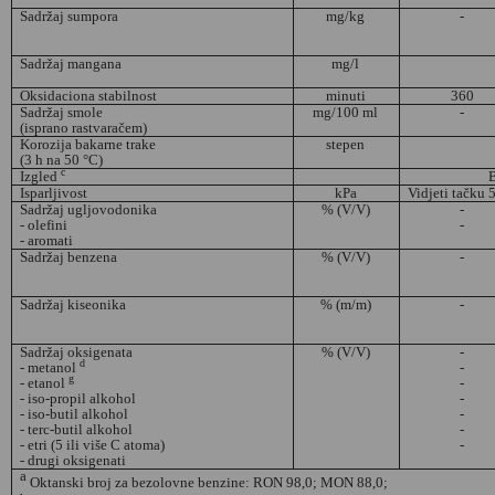
Sadržaj sumpora
mg/kg
-
Sadržaj mangana
mg/l
Oksidaciona stabilnost
minuti
360
Sadržaj smole
mg/100 ml
-
(isprano rastvaračem)
Korozija bakarne trake
stepen
(3 h na 50 °C)
c
Izgled
B
Isparljivost
kPa
Vidjeti tačku 
Sadržaj ugljovodonika
% (V/V)
-
- olefini
-
- aromati
Sadržaj benzena
% (V/V)
-
Sadržaj kiseonika
% (m/m)
-
Sadržaj oksigenata
% (V/V)
-
d
- metanol
-
g
- etanol
-
- iso-propil alkohol
-
- iso-butil alkohol
-
- terc-butil alkohol
-
- etri (5 ili više C atoma)
-
- drugi oksigenati
a
Oktanski broj za bezolovne benzine: RON 98,0; MON 88,0;