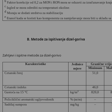
b
Faktor korekcije od 0,2 za MON i RON mora se oduzeti za izračunavanje krajn
c
Izgled se mora odrediti na temperaturi okoline.
d
Moraju se dodati sredstva za stabilizaciju
e
Etanol kada se koristi kao komponenta za namješavanje mora biti u skladu sa
B. Metode za ispitivanje dizel-goriva
Zahtjevi i ispitne metode za dizel-gorivo
Karakteristike
Granične vrije
Jedinice
Minimum
Ma
mjere
Cetanski broj
51,0
Cetanski indeks
46,0
3
Gustoća
na
15 °C
kg/m
820,0
8
Policiklični aromatski
uglјоvоdоnik
% (m/m)
–
Sadržaj sumpora
mg/kg
–