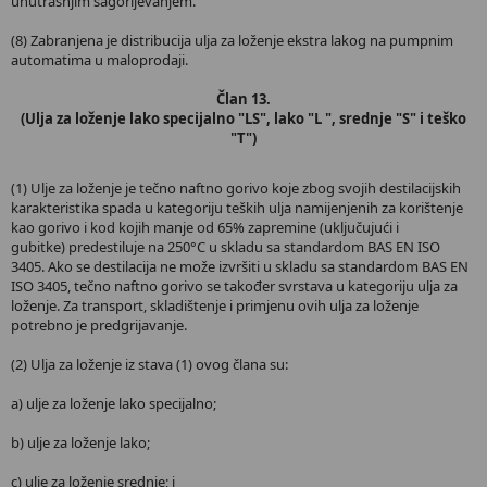
unutrašnjim sagorijevanjem.
(8) Zabranjena je distribucija ulja za loženje ekstra lakog na pumpnim
automatima u maloprodaji.
Član 13.
(Ulja za loženje lako specijalno "LS", lako "L ", srednje "S" i teško
"T")
(1) Ulje za loženje je tečno naftno gorivo koje zbog svojih destilacijskih
karakteristika spada u kategoriju teških ulja namijenjenih za korištenje
kao gorivo i kod kojih manje od 65% zapremine (uključujući i
gubitke) predestiluje na 250°C u skladu sa standardom BAS EN ISO
3405. Ako se destilacija ne može izvršiti u skladu sa standardom BAS EN
ISO 3405, tečno naftno gorivo se također svrstava u kategoriju ulja za
loženje. Za transport, skladištenje i primjenu ovih ulja za loženje
potrebno je predgrijavanje.
(2) Ulja za loženje iz stava (1) ovog člana su:
a) ulje za loženje lako specijalno;
b) ulje za loženje lako;
c) ulje za loženje srednje; i