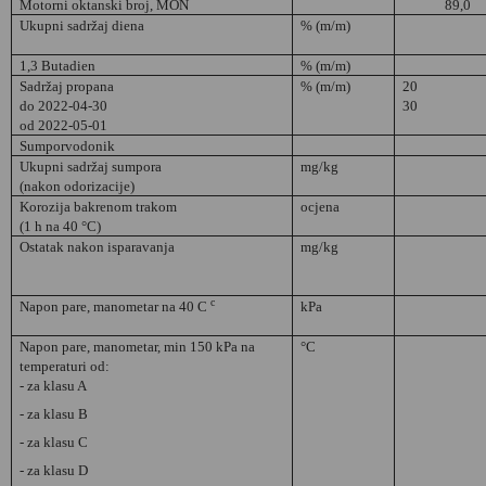
Motorni oktanski broj, MON
89,0
Ukupni sadržaj diena
% (m/m)
1,3 Butadien
% (m/m)
Sadržaj propana
% (m/m)
20
do 2022-04-30
30
od 2022-05-01
Sumporvodonik
Ukupni sadržaj sumpora
mg/kg
(nakon odorizacije)
Korozija bakrenom trakom
ocjena
(1 h na 40 °C)
Ostatak nakon isparavanja
mg/kg
c
Napon pare, manometar na 40 C
kPa
Napon pare, manometar, min 150 kPa na
°C
temperaturi od:
- za klasu A
- za klasu B
- za klasu C
- za klasu D