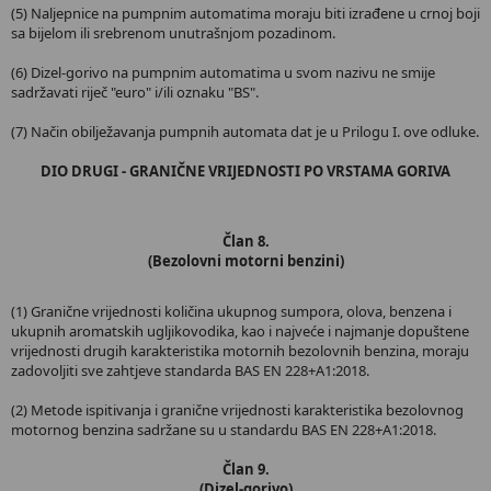
(5) Naljepnice na pumpnim automatima moraju biti izrađene u crnoj boji
sa bijelom ili srebrenom unutrašnjom pozadinom.
(6) Dizel-gorivo na pumpnim automatima u svom nazivu ne smije
sadržavati riječ "euro" i/ili oznaku "BS".
(7) Način obilježavanja pumpnih automata dat je u Prilogu I. ove odluke.
DIO DRUGI - GRANIČNE VRIJEDNOSTI PO VRSTAMA GORIVA
Član 8.
(Bezolovni motorni benzini)
(1) Granične vrijednosti količina ukupnog sumpora, olova, benzena i
ukupnih aromatskih ugljikovodika, kao i najveće i najmanje dopuštene
vrijednosti drugih karakteristika motornih bezolovnih benzina, moraju
zadovoljiti sve zahtjeve standarda BAS EN 228+A1:2018.
(2) Metode ispitivanja i granične vrijednosti karakteristika bezolovnog
motornog benzina sadržane su u standardu BAS EN 228+A1:2018.
Član 9.
(Dizel-gorivo)