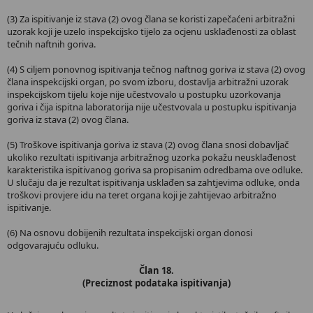
(3) Za ispitivanje iz stava (2) ovog člana se koristi zapečaćeni arbitražni
uzorak koji je uzelo inspekcijsko tijelo za ocjenu usklađenosti za oblast
tečnih naftnih goriva.
(4) S ciljem ponovnog ispitivanja tečnog naftnog goriva iz stava (2) ovog
člana inspekcijski organ, po svom izboru, dostavlja arbitražni uzorak
inspekcijskom tijelu koje nije učestvovalo u postupku uzorkovanja
goriva i čija ispitna laboratorija nije učestvovala u postupku ispitivanja
goriva iz stava (2) ovog člana.
(5) Troškove ispitivanja goriva iz stava (2) ovog člana snosi dobavljač
ukoliko rezultati ispitivanja arbitražnog uzorka pokažu neusklađenost
karakteristika ispitivanog goriva sa propisanim odredbama ove odluke.
U slučaju da je rezultat ispitivanja usklađen sa zahtjevima odluke, onda
troškovi provjere idu na teret organa koji je zahtijevao arbitražno
ispitivanje.
(6) Na osnovu dobijenih rezultata inspekcijski organ donosi
odgovarajuću odluku.
Član 18.
(Preciznost podataka ispitivanja)