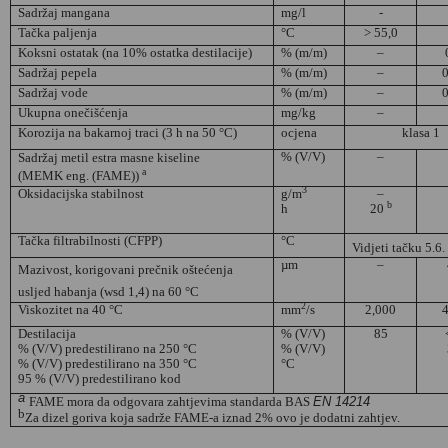
Sadržaj mangana
mg/l
-
Tačka paljenja
°C
> 55,0
Koksni ostatak
(na 10%
ostatka destilacije
)
% (m/m)
–
Sadržaj pepela
% (m/m)
–
0
Sadržaj vode
%
(m/m)
–
0
Ukupna onečišćenja
mg/kg
–
Korozija na bakarnoj traci
(3 h na 50 °C)
ocjena
klasa 1
% (V/V)
–
Sadržaj mеtil еstrа mаsnе kisеlinе
a
(MEMK eng. (FAME))
3
Oksidacijska stabilnost
g/m
–
b
h
20
Tačka filtrabilnosti (CFPP)
°C
Vidjeti tačku 5.6
µm
–
Маzivоst, kоrigоvаni prеčnik оštеćеnjа
usljеd hаbаnjа
(wsd 1,4)
na
60 °C
2
Viskozitet na
40 °C
mm
/s
2,000
4
Destilacija
% (V/V)
85
% (V/V)
predestilirano na
250 °C
% (V/V)
% (V/V)
predestilirano na
350 °C
°C
95 % (V/V)
predestilirano kod
a
FAME
mora da odgovara zahtjevima standarda BAS
EN 14214
b
Za dizel goriva koja sadrže FAME-a iznad 2% ovo je dodatni zahtjev.