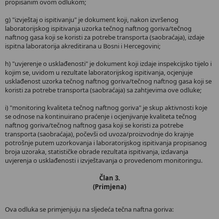
propisanim ovom odlukom;
g) "izvještaj o ispitivanju" je dokument koji, nakon izvršenog
laboratorijskog ispitivanja uzorka tečnog naftnog goriva/tečnog
naftnog gasa koji se koristi za potrebe transporta (saobraćaja), izdaje
ispitna laboratorija akreditirana u Bosni i Hercegovini;
h) "uvjerenje o usklađenosti" je dokument koji izdaje inspekcijsko tijelo i
kojim se, uvidom u rezultate laboratorijskog ispitivanja, ocjenjuje
usklađenost uzorka tečnog naftnog goriva/tečnog naftnog gasa koji se
koristi za potrebe transporta (saobraćaja) sa zahtjevima ove odluke;
i) "monitoring kvaliteta tečnog naftnog goriva" je skup aktivnosti koje
se odnose na kontinuirano praćenje i ocjenjivanje kvaliteta tečnog
naftnog goriva/tečnog naftnog gasa koji se koristi za potrebe
transporta (saobraćaja), počevši od uvoza/proizvodnje do krajnje
potrošnje putem uzorkovanja i laboratorijskog ispitivanja propisanog
broja uzoraka, statističke obrade rezultata ispitivanja, izdavanja
uvjerenja o usklađenosti i izvještavanja o provedenom monitoringu.
Član 3.
(Primjena)
Ova odluka se primjenjuju na sljedeća tečna naftna goriva: