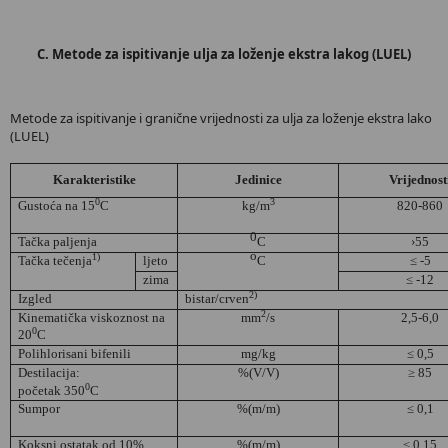
C. Metode za ispitivanje ulja za loženje ekstra lakog (LUEL)
Metode za ispitivanje i granične vrijednosti za ulja za loženje ekstra lako
(LUEL)
Karakteristike
Jedinice
Vrijednost
0
3
Gustoća
na 15
C
kg/m
820-860
0
Tačka paljenja
C
›55
o
1)
Tačka tečenja
ljeto
C
≤ -5
zima
≤ -12
2)
Izgled
bistar/crven
2
Kinematička viskoznost na
mm
/s
2,5-6,0
0
20
C
Polihlorisani bifenili
mg/kg
≤ 0,5
Destilacija:
%(V/V)
≥ 85
0
početak 350
C
Sumpor
%(m/m)
≤ 0,1
Koksni ostatak od 10%
%(m/m)
≤ 0,15