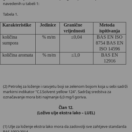
navedenih u tabeli 1:
Tabela 1.
Karakteristike
Jedinice
Granične
Metoda
vrijednosti
ispitivanja
količina
% m/m
≤0,04
BAS EN ISO
sumpora
8754 BAS EN
ISO 14596
količina aromata
% m/m
≤1,0
BAS EN
12916
(2) Petrolej za loženje i rasvjetu boji se zelenom bojom koja u sebi sadrži
markirni indikator "C.I.Solvent yellow 124". Sadržaj sredstva za
označavanje mora biti najmanje 6,0 mg/l goriva.
Član 12.
(Loživo ulje ekstra lako – LUEL)
(1) Ulje za loženje ekstra lako mora da zadovolji sve zahtjeve standarda
BAS 1002:2014.