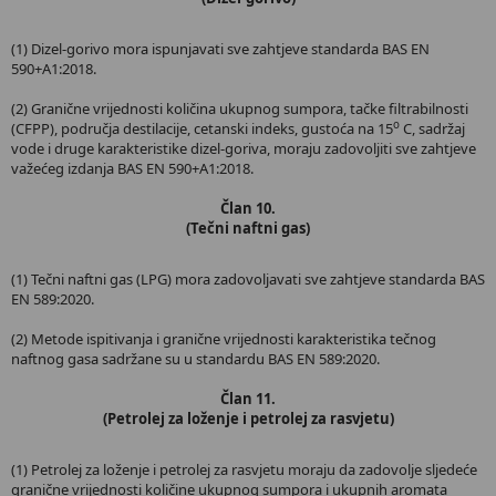
(1) Dizel-gorivo mora ispunjavati sve zahtjeve standarda BAS EN
590+A1:2018.
(2) Granične vrijednosti količina ukupnog sumpora, tačke filtrabilnosti
o
(CFPP), područja destilacije, cetanski indeks, gustoća na 15
C, sadržaj
vode i druge karakteristike dizel-goriva, moraju zadovoljiti sve zahtjeve
važećeg izdanja BAS EN 590+A1:2018.
Član 10.
(Tečni naftni gas)
(1) Tečni naftni gas (LPG) mora zadovoljavati sve zahtjeve standarda BAS
EN 589:2020.
(2) Metode ispitivanja i granične vrijednosti karakteristika tečnog
naftnog gasa sadržane su u standardu BAS EN 589:2020.
Član 11.
(Petrolej za loženje i petrolej za rasvjetu)
(1) Petrolej za loženje i petrolej za rasvjetu moraju da zadovolje sljedeće
granične vrijednosti količine ukupnog sumpora i ukupnih aromata