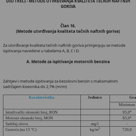
DIO TREĆI - METODE UTVRĐIVANJA KVALITETA TEČNIH NAFTNIH
GORIVA
Član 16.
(Metode utvrđivanja kvaliteta tečnih naftnih goriva)
Za utvrđivanje kvaliteta tečnih naftnih goriva primjenjuju se metode
ispitivanja navedene u tabelama A, B, C i D.
A. Metode za ispitivanje motornih benzina
Zahtjevi i metode ispitivanja za bezolovni benzin s maksimalnim
sadržajem kiseonika do 2,7% (m/m)
Karakteristika
Jedinice
Gra
Minimum
a
Istraživački oktanski broj, RON
95,0
a
Motorni oktanski broj, MON
85,0
Sadržaj olova
mg/l
-
3
Gustoća (na 15 °C)
kg/m
720,0