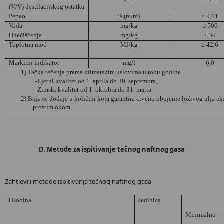
(V/V) destilacijskog ostatka
Pepeo
%(m/m)
≤ 0,01
Voda
mg/kg
≤ 500
Onečišćenja
mg/kg
≤ 30
Toplotna moć
MJ/kg
≥ 42,6
Markirni indikator
mg/l
6,0
1) Tačka tečenja prema klimatskim uslovima u toku godine.
-Ljetni kvalitet od 1. aprila do 30. septembra,
-Zimski kvalitet od 1. oktobra do 31. marta.
2) Boja se dodaje u količini koja garantira crveno obojenje loživog ulja ek
prostim okom.
D. Metode za ispitivanje tečnog naftnog gasa
Zahtjevi i metode ispitivanja tečnog naftnog gasa
Osobina
Jedinica
Minimalno