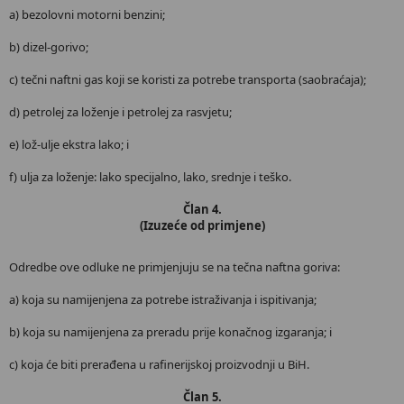
a) bezolovni motorni benzini;
b) dizel-gorivo;
c) tečni naftni gas koji se koristi za potrebe transporta (saobraćaja);
d) petrolej za loženje i petrolej za rasvjetu;
e) lož-ulje ekstra lako; i
f) ulja za loženje: lako specijalno, lako, srednje i teško.
Član 4.
(Izuzeće od primjene)
Odredbe ove odluke ne primjenjuju se na tečna naftna goriva:
a) koja su namijenjena za potrebe istraživanja i ispitivanja;
b) koja su namijenjena za preradu prije konačnog izgaranja; i
c) koja će biti prerađena u rafinerijskoj proizvodnji u BiH.
Član 5.