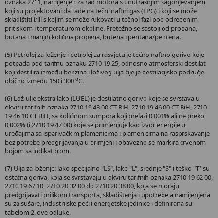
oznaka 2711, namijenjen za rad motora s unutrašnjim sagorijevanjem
koji su projektovani da rade na tečni naftni gas (LPG) i koji se može
skladištiti i/ili s kojim se može rukovati u tečnoj fazi pod određenim
pritiskom i temperaturom okoline. Pretežno se sastoji od propana,
butana i manjih količina propena, butena i pentana/pentena.
(5) Petrolej za loženje i petrolej za rasvjetu je tečno naftno gorivo koje
potpada pod tarifnu oznaku 2710 19 25, odnosno atmosferski destilat
koji destilira između benzina i loživog ulja čije je destilacijsko područje
o
obično između 150 i 300
C.
(6) Lož-ulje ekstra lako (LUEL) je destilatno gorivo koje se svrstava u
okviru tarifnih oznaka 2710 19 43 00 CT BiH, 2710 19 46 00 CT BiH, 2710
19 46 10 CT BiH, sa količinom sumpora koji prelazi 0,001% ali ne preko
0,002% (i 2710 19 47 00) koje se primjenjuje kao izvor energije u
uređajima sa isparivačkim plamenicima i plamenicima na rasprskavanje
bez potrebe predgrijavanja u primjeni i obavezno se markira crvenom
bojom sa indikatorom.
(7) Ulja za loženje: lako specijalno "LS", lako "L", srednje "S" i teško "T" su
ostatna goriva, koja se svrstavaju u okviru tarifnih oznaka 2710 19 62 00,
2710 19 67 10, 2710 20 32 00 do 2710 20 38 00, koja se moraju
predgrijavati prilikom transporta, skladištenja i upotrebe a namijenjena
su za sušare, industrijske peći i energetske jedinice i definirana su
tabelom 2. ove odluke.