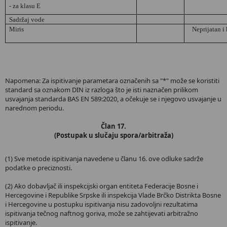
- za klasu E
Sadržaj vode
Miris
Neprijatan i
Napomena: Za ispitivanje parametara označenih sa "*" može se koristiti
standard sa oznakom DIN iz razloga što je isti naznačen prilikom
usvajanja standarda BAS EN 589:2020, a očekuje se i njegovo usvajanje u
narednom periodu.
Član 17.
(Postupak u slučaju spora/arbitraža)
(1) Sve metode ispitivanja navedene u članu 16. ove odluke sadrže
podatke o preciznosti.
(2) Ako dobavljač ili inspekcijski organ entiteta Federacije Bosne i
Hercegovine i Republike Srpske ili inspekcija Vlade Brčko Distrikta Bosne
i Hercegovine u postupku ispitivanja nisu zadovoljni rezultatima
ispitivanja tečnog naftnog goriva, može se zahtijevati arbitražno
ispitivanje.