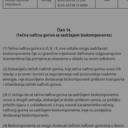
BAS ASTM D 240
vrijednost
BAS ASTM D 4868
Član 14.
(Tečna naftna goriva sa sadržajem biokomponente)
(1) Tečna naftna goriva iz čl. 8. i 9. ove odluke mogu sadržavati
biokomponente čije su granične vrijednosti definirane odgovarajućim
standardima čija primjena je obavezna u skladu sa ovom odlukom.
(2) Dobavljaču tečnih naftnih goriva, koji tečna naftna goriva uvozi i/ili
stavlja u promet i koristi za sagorijevanje radi proizvodnje toplotne
energije, nije dozvoljeno dodavanje biokomponenti prilikom transporta
i skladištenja tečnih naftnih goriva.
(3) U slučaju da se tečna naftna goriva sa sadržajem biokomponente
uvozi iz drugih zemalja, dobavljač je dužan prilikom uvoza, uz pošiljku
priložiti izjavu o usklađenosti u kojoj navodi karakteristike tečnog
naftnog goriva sa sadržajem biokomponente, koje su posljedica
dodavanja biokomponenti.
(4) Biokomponente se mogu dodavati tečnim naftnim gorivima u Bosni