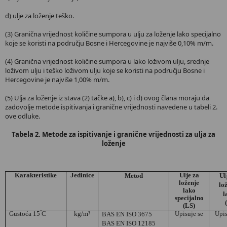
d) ulje za loženje teško.
(3) Granična vrijednost količine sumpora u ulju za loženje lako specijalno
koje se koristi na području Bosne i Hercegovine je najviše 0,10% m/m.
(4) Granična vrijednost količine sumpora u lako loživom ulju, srednje
loživom ulju i teško loživom ulju koje se koristi na području Bosne i
Hercegovine je najviše 1,00% m/m.
(5) Ulja za loženje iz stava (2) tačke a), b), c) i d) ovog člana moraju da
zadovolje metode ispitivanja i granične vrijednosti navedene u tabeli 2.
ove odluke.
Tabela 2. Metode za ispitivanje i granične vrijednosti za ulja za
loženje
Karakteristike
Jedinice
Ulje za
Metod
Ul
loženje
lo
lako
l
specijalno
(LS)
º
Gustoća 15
C
kg/m³
Upisuje se
Upis
BAS EN ISO 3675
BAS EN ISO 12185