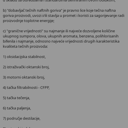
u skladu sa odredbama i standardima definiranim ovom odlukom;
b) "dobavljač tečnih naftnih goriva" je pravno lice koje tečna naftna
goriva proizvodi, uvozi i/ili stavlja u promet i koristi za sagorijevanje radi
proizvodnje toplotne energije;
c) "granične vrijednosti" su najmanje ili najveće dozvoljene količine
ukupnog sumpora, olova, ukupnih aromata, benzena, polihlorisanih
bifenila i najmanje, odnosno najveće vrijednosti drugih karakteristika
kvaliteta tečnih proizvoda:
1) oksidacijska stabilnost,
2) istraživački oktanski broj,
3) motorni oktanski broj,
4) tačka filtrabilnosti - CFPP,
5) tačka tečenja,
6) tačka paljenja,
7) područje destilacije,