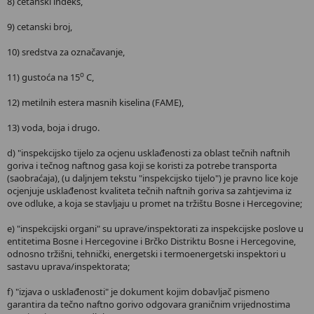
8) cetanski indeks,
9) cetanski broj,
10) sredstva za označavanje,
o
11) gustoća na 15
C,
12) metilnih estera masnih kiselina (FAME),
13) voda, boja i drugo.
d) "inspekcijsko tijelo za ocjenu usklađenosti za oblast tečnih naftnih
goriva i tečnog naftnog gasa koji se koristi za potrebe transporta
(saobraćaja), (u daljnjem tekstu "inspekcijsko tijelo") je pravno lice koje
ocjenjuje usklađenost kvaliteta tečnih naftnih goriva sa zahtjevima iz
ove odluke, a koja se stavljaju u promet na tržištu Bosne i Hercegovine;
e) "inspekcijski organi" su uprave/inspektorati za inspekcijske poslove u
entitetima Bosne i Hercegovine i Brčko Distriktu Bosne i Hercegovine,
odnosno tržišni, tehnički, energetski i termoenergetski inspektori u
sastavu uprava/inspektorata;
f) "izjava o usklađenosti" je dokument kojim dobavljač pismeno
garantira da tečno naftno gorivo odgovara graničnim vrijednostima