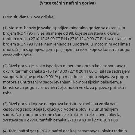
(Vrste tečnih naftnih goriva)
U smislu člana 3. ove odluke:
(1) Motorni benzin je svako isparljivo mineralno gorivo sa oktanskim
brojem (RON) 95 ili više, ali manje od 98, koje se svrstava u okviru
tarifnih oznaka 2710 12 45 00 CT BiH i 2710 12 49 00 CT BiH sa oktanskim
brojem (RON) 98 i više, namijenjeno za upotrebu u motornim vozilima s
unutrašnjim sagorijevanjem i paljenjem na iskru koje se koristi za pogon
cestovnih vozila.
(2) Dizel-gorivo je svako isparljivo mineralno gorivo koje se svrstava u
okviru tarifnih oznaka 2710 19 43 00 i 2710 20 11 00 CT BiH sa sadržajem
sumpora koji ne prelazi 0,001% po masi koje se upotrebljava za pogon
motora s unutrašnjim sagorijevanjem i kompresijskim paljenjem, a
koristi se za pogon cestovnih i željezničkih vozila za prijevoz putnika i
robe.
(3) Dizel-gorivo koje se namjerava koristiti za mobilna vozila van
cestovnog saobraćaja (uključujući vodena plovila u unutrašnjem
saobraćaju), poljoprivredne i šumske traktore i rekreativna plovila,
svrstava se u okviru tarifnih oznaka 2710 19 43 00 i 2710 20 11 00.
(4) Tečni naftni gas (LPG) je naftni gas koji se svrstava u okviru tarifnih