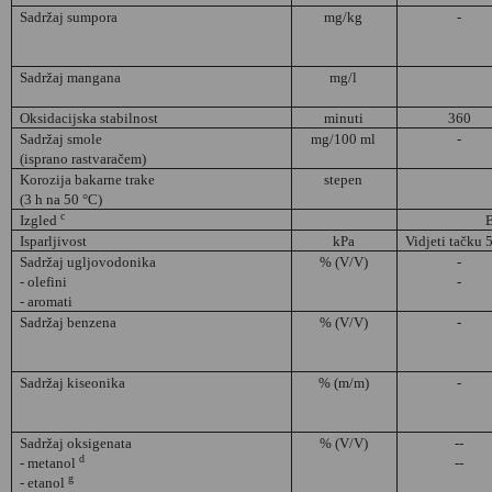
Sadržaj sumpora
mg/kg
-
Sadržaj mangana
mg/l
Oksidacijska stabilnost
minuti
360
Sadržaj smole
mg/100 ml
-
(isprano rastvaračem)
Korozija bakarne trake
stepen
(3 h na 50 °C)
c
Izgled
B
Isparljivost
kPa
Vidjeti tačku 
Sadržaj ugljovodonika
% (V/V)
-
- olefini
-
- aromati
Sadržaj benzena
% (V/V)
-
Sadržaj kiseonika
% (m/m)
-
Sadržaj oksigenata
% (V/V)
--
d
- metanol
--
g
- etanol