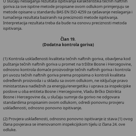
U slučaju neslaganja rezultata ispitivanja karakteristika tečnih naftnih
goriva za sve ispitne metode propisane ovom odlukom primjenjuju se
metode opisane u standardu BAS EN ISO 4259 za rješavanje neslaganja i
tumačenja rezultata baziranih na preciznosti metode ispitivanja.
Interpretacija rezultata treba da bude na osnovu preciznosti metoda
ispitivanja.
Član 19.
(Dodatna kontrola goriva)
(1) Kontrola usklađenosti kvaliteta tečnih naftnih goriva, obavljena kod
puštanja tečnih naftnih goriva u promet na tržište Bosne i Hercegovine,
odnosno kontrola domaće proizvodnje tečnih naftnih goriva i kontrola
pri uvozu tečnih naftnih goriva prema propisima o kontroli kvaliteta
određenih proizvoda i u skladu sa ovom odlukom, ne isključuje pravo
ministarstava nadležnih za energiju/energetiku i uprava za inspekcijske
poslove u oba entiteta Bosne i Hercegovine, Vladu Brčko Distrikta
Bosne i Hercegovine da, u slučaju sumnje da gorivo ne odgovara
standardima propisanim ovom odlukom, odredi ponovnu provjeru
usklađenosti, odnosno ponovno ispitivanje.
(2) Provjera usklađenosti, odnosno ponovno ispitivanje iz stava (1) ovog
člana povjerava se imenovanom inspekcijskom tijelu iz člana 24. ove
odluke.