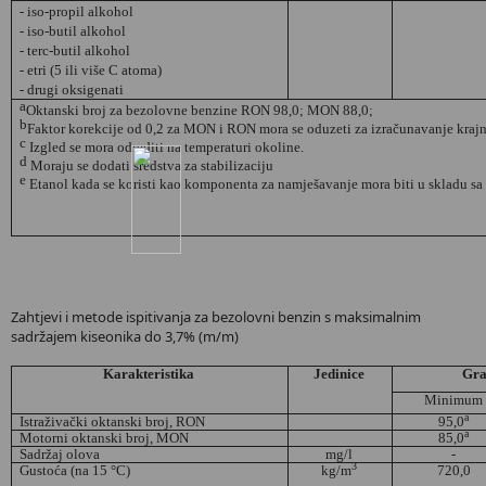
- iso-propil alkohol
- iso-butil alkohol
- terc-butil alkohol
- etri (5 ili više C atoma)
- drugi oksigenati
a
Oktanski broj za bezolovne benzine RON 98,0; MON 88,0;
b
Faktor korekcije od 0,2 za MON i RON mora se oduzeti za izračunavanje krajnj
c
Izgled se mora odrediti na temperaturi okoline.
d
Moraju se dodati sredstva za stabilizaciju
e
Etanol kada se koristi kao komponenta za namješavanje mora biti u skladu sa
Zahtjevi i metode ispitivanja za bezolovni benzin s maksimalnim
sadržajem kiseonika do 3,7% (m/m)
Karakteristika
Jedinice
Gra
Minimum
a
Istraživački oktanski broj, RON
95,0
a
Motorni oktanski broj, MON
85,0
Sadržaj olova
mg/l
-
3
Gustoća (na 15 °C)
kg/m
720,0