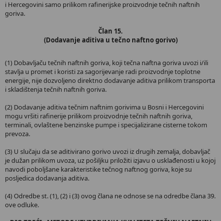
i Hercegovini samo prilikom rafinerijske proizvodnje tečnih naftnih
goriva.
Član 15.
(Dodavanje aditiva u tečno naftno gorivo)
(1) Dobavljaču tečnih naftnih goriva, koji tečna naftna goriva uvozi i/ili
stavlja u promet i koristi za sagorijevanje radi proizvodnje toplotne
energije, nije dozvoljeno direktno dodavanje aditiva prilikom transporta
i skladištenja tečnih naftnih goriva.
(2) Dodavanje aditiva tečnim naftnim gorivima u Bosni i Hercegovini
mogu vršiti rafinerije prilikom proizvodnje tečnih naftnih goriva,
terminali, ovlaštene benzinske pumpe i specijalizirane cisterne tokom
prevoza.
(3) U slučaju da se aditivirano gorivo uvozi iz drugih zemalja, dobavljač
je dužan prilikom uvoza, uz pošiljku priložiti izjavu o usklađenosti u kojoj
navodi poboljšane karakteristike tečnog naftnog goriva, koje su
posljedica dodavanja aditiva.
(4) Odredbe st. (1), (2) i (3) ovog člana ne odnose se na odredbe člana 39.
ove odluke.