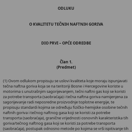
ODLUKU
O KVALITETU TEČNIH NAFTNIH GORIVA
DIO PRVI – OPĆE ODREDBE
Član 1.
(Predmet)
(1) Ovom odlukom propisuju se uslovi kvaliteta koje moraju ispunjavati
tečna naftna goriva koja se na teritoriji Bosne i Hercegovine koriste u
motorima s unutrašnjim sagorijevanjem, tečni naftni gas koji se koristi
za potrebe transporta (saobraćaja) i tečna naftna goriva namijenjena za
sagorijevanje radi neposredne proizvodnje toplotne energije, te
propisuju standardi kojima se određuju fizičko-hemijske osobine tečnih
naftnih goriva i tečnog naftnog gasa koji se koristi za potrebe
transporta (saobraćaja), granične vrijednosti osnovnih karakteristika tih
goriva/tečnog naftnog gasa koji se koristi za potrebe transporta
(saobraćaja), postupak odnosno metode po kojima se vrši ispitivanje tih