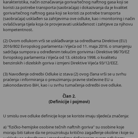
karakteristika, način označavanja goriva/tečnog naftnog gasa koji se
koristi za potrebe transporta (saobraćaja) i dokazivanja da je kvalitet
goriva/tečnog naftnog gasa koji se koristi za potrebe transporta
(saobraćaja) usklađen sa zahtjevima ove odluke, kao i monitoring i način
ovlašćivanja tijela koja će provjeravati usklađenost i zahtjeve za njihovu
kompetentnost.
(2) Ovom odlukom vrši se usklađivanje sa odredbama Direktive (EU)
2016/802 Evropskog parlamenta i Vijeća od 11. maja 2016. o smanjenju
sadržaja sumpora u određenim tekućim gorivima i Direktive 98/70/EZ
Evropskog parlamenta i Vijeća od 13. oktobra 1998. o kvalitetu
benzinskih i dizelskih goriva i izmjeni Direktive Vijeća 93/12/EEZ.
(3) Navođenje odredbi Odluke iz stava (2) ovog člana vrši se u svrhu
praćenja i informiranja o preuzimanju pravne stečevine EU u
zakonodavstvo BiH, kao i u svrhu tumačenja odredbi ove odluke.
Član 2.
(Definicije i pojmovi)
U smislu ove odluke definicije koje se koriste imaju sljedeća značenja:
a) "fizičko-hemijske osobine tečnih naftnih goriva" su osobine koje
moraju biti takve da ne prouzrokuju kritično zagađenje okoline i koje su