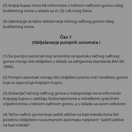
(5) Krajnji kupac mora biti informiran o tečnom naftnom gorivu višeg
kvalitetnog nivoa u skladu sa st. (3) i (4) ovog člana.
(6) Zabranjuje se lažno deklariranje tečnog naftnog goriva višeg
kvalitetnog nivoa.
Član 7.
(Obilježavanje pumpnih automata )
(1) Svi pumpni automati koji se koriste za isporuku tečnog naftnog
goriva moraju biti obilježeni u skladu sa zahtjevima standarda BAS EN
16942.
(2) Pumpni automati moraju biti obilježeni prema vrsti i kvalitetu goriva
koje se isporučuje krajnjem kupcu.
(3) Dobavljač tečnog naftnog goriva u maloprodaji mora informirati
krajnjeg kupca o sadržaju biokomponente u određenim graničnim
vrijednostima u tečnom naftnom gorivu, a u skladu sa ovom odlukom.
(4) Tečno naftno gorivo koje sadrži aditive na bazi metala mora biti
posebno obilježeno na pumpnom automatu natpisom "sadrži aditive
na bazi metala".