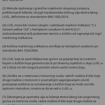
(2) Metode ispitivanja i granične vrijednosti ukupnog sumpora,
polihlorisanih bifenila i drugih karakteristika loživog ulja ekstra lakog -
LUEL, definirane su standardom BAS 1002:2014.
(3) LUEL mora biti crveno obojen i sadržavati markirni indikator "C.I.
Solvent yellow 124" s hemijskom oznakom N-etil-N [2-(1-
izobutoksietoksi) etil] azobenzen-4amin) u količini od najmanje 6,0 mg/l
markirnog indikatora.
(4) Količina markirnog indikatora utvrđuje se hemijskom analizom po
standardu BAS 1024:2004.
(5) LUEL koje se upotrebljava kao gorivo za grijanje boji se crvenom
bojom u količini koja garantira da će pri dnevnoj svjetlosti u sloju LUEL-a
od 2 (dva) cm biti moguće prostim okom uočiti crvenu boju.
(6) Ukoliko se u rezervoaru motornog vozila, radnih mašina ili bilo koje
druge mašine s motorom s unutrašnjim sagorijevanjem utvrdi
postojanje sredstva za označavanje u količini koja se može utvrditi
ispitnom metodom, smatra se da se radi o LUEL-u.
(7) Zabranjena je upotreba ulja za loženje ekstra lakog kao pogonskog
goriva za motorna vozila, radne mašine ili bilo koje druge mašine sa