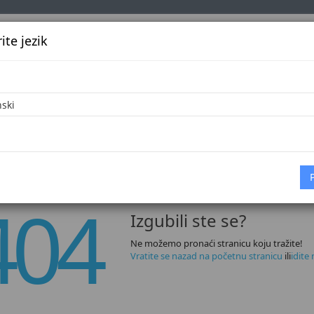
te jezik
k
Službena glasila
Oglašavanje
Pretraga
Vijes
404
Izgubili ste se?
Ne možemo pronaći stranicu koju tražite!
Vratite se nazad na početnu stranicu
ili
idite