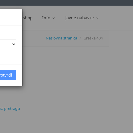
ti
Web shop
Info
Javne nabavke
Naslovna stranica
Greška 404
 na pretragu