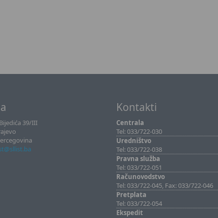
sa
Kontakti
ijedića 39/III
Centrala
rajevo
Tel: 033/722-030
Hercegovina
Uredništvo
ist@sllist.ba
Tel: 033/722-038
Pravna služba
Tel: 033/722-051
Računovodstvo
Tel: 033/722-045, Fax: 033/722-046
Pretplata
Tel: 033/722-054
Ekspedit