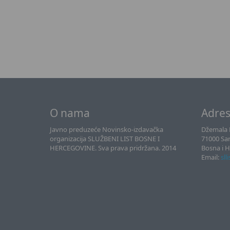
O nama
Adre
Javno preduzeće Novinsko-izdavačka
Džemala B
organizacija SLUŽBENI LIST BOSNE I
71000 Sa
HERCEGOVINE. Sva prava pridržana. 2014
Bosna i 
Email:
sll