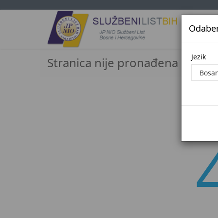
Odaberi
Jezi
Jezik
Stranica nije pronađena