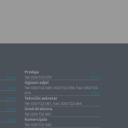
Prodaja
Email
Tel: 033/722-079
Email
Oglasni odjel
Email
Tel: 033/722-049 i 033/722-050, Fax: 033/722-
074
Email
Email
Tehnički sekretar
Tel: 033/722-061, Fax: 033/722-064
Email
Ured direktora
Tel: 033/722-061
Email
Komercijala
Tel: 033/722-042