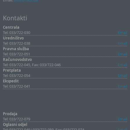
Email:
sllist@sllist.ba
Kontakti
Centrala
Tel: 033/722-030
Email
Uredništvo
Tel: 033/722-038
Email
Pravna služba
Tel: 033/722-051
Email
Računovodstvo
Tel: 033/722-045, Fax: 033/722-046
Email
Pretplata
Tel: 033/722-054
Email
Ekspedit
Tel: 033/722-041
Email
Prodaja
Tel: 033/722-079
Email
Oglasni odjel
Tel: 033/722-049 i 033/722-050, Fax: 033/722-074
Email