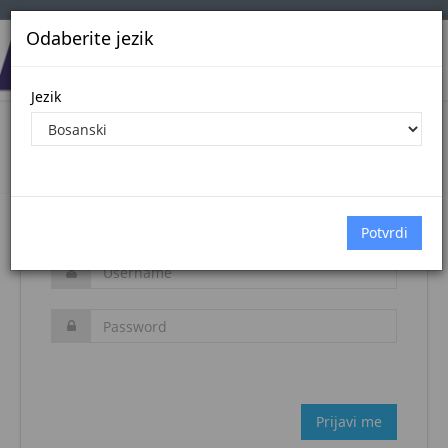
Odaberite jezik
Jezik
Login
Naslovna stranica
Prijava
Zaboravljena šifra?
Prijavi me